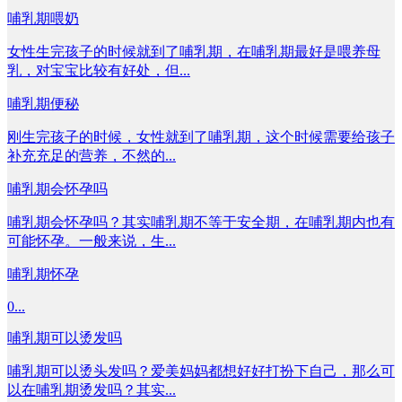
哺乳期喂奶
女性生完孩子的时候就到了哺乳期，在哺乳期最好是喂养母
乳，对宝宝比较有好处，但...
哺乳期便秘
刚生完孩子的时候，女性就到了哺乳期，这个时候需要给孩子
补充充足的营养，不然的...
哺乳期会怀孕吗
哺乳期会怀孕吗？其实哺乳期不等于安全期，在哺乳期内也有
可能怀孕。一般来说，生...
哺乳期怀孕
0...
哺乳期可以烫发吗
哺乳期可以烫头发吗？爱美妈妈都想好好打扮下自己，那么可
以在哺乳期烫发吗？其实...