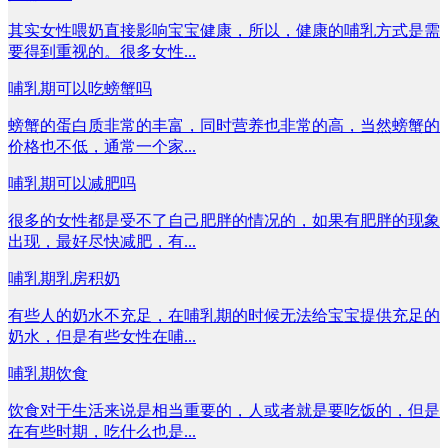
其实女性喂奶直接影响宝宝健康，所以，健康的哺乳方式是需
要得到重视的。很多女性...
哺乳期可以吃螃蟹吗
螃蟹的蛋白质非常的丰富，同时营养也非常的高，当然螃蟹的
价格也不低，通常一个家...
哺乳期可以减肥吗
很多的女性都是受不了自己肥胖的情况的，如果有肥胖的现象
出现，最好尽快减肥，有...
哺乳期乳房积奶
有些人的奶水不充足，在哺乳期的时候无法给宝宝提供充足的
奶水，但是有些女性在哺...
哺乳期饮食
饮食对于生活来说是相当重要的，人或者就是要吃饭的，但是
在有些时期，吃什么也是...