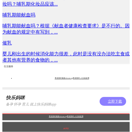
妆吗？哺乳期化妆品应该...
哺乳期能献血吗
哺乳期能献血吗？根据《献血者健康检查要求》是不行的。因
为献血的规定中有写到，...
催乳
婴儿刚出生的时候消化能力很差，此时是没有没办法吃主食或
者其他有营养的食物的，...
生活服务
尊龙凯时最新z6com-ag尊龙凯时-人生就是博
快乐妈咪
立即下载
备孕 怀孕 育儿 就上快乐妈咪app
尊龙凯时最新z6com-ag尊龙凯时-人生就是博
触屏版