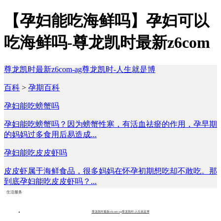
【孕妇能吃海鲜吗】孕妇可以
吃海鲜吗-尊龙凯时最新z6com
尊龙凯时最新z6com-ag尊龙凯时-人生就是博
百科
>
孕期百科
孕妇能吃螃蟹吗
孕妇能吃螃蟹吗？因为螃蟹性寒，有活血祛瘀的作用，孕早期
的妈妈过多食用后易造成...
孕妇能吃皮皮虾吗
皮皮虾属于海鲜食品，很多妈妈在怀孕初期想吃却不敢吃。那
到底孕妇能吃皮皮虾吗？...
生活服务
尊龙凯时最新z6com-ag尊龙凯时-人生就是博