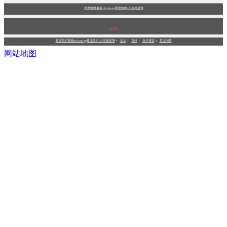
尊龙凯时最新z6com-ag尊龙凯时-人生就是博
触屏版
尊龙凯时最新z6com-ag尊龙凯时-人生就是博
论坛
百科
亲子课堂
育儿问答
网站地图