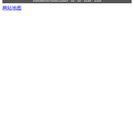
尊龙凯时最新z6com-ag尊龙凯时-人生就是博
论坛
百科
亲子课堂
育儿问答
网站地图