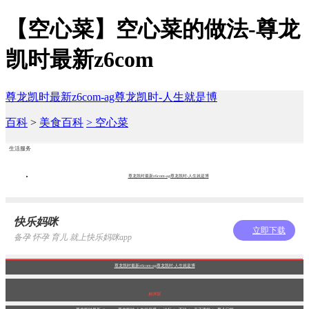
【空心菜】空心菜的做法-尊龙
凯时最新z6com
尊龙凯时最新z6com-ag尊龙凯时-人生就是博
百科
>
美食百科
> 空心菜
生活服务
尊龙凯时最新z6com-ag尊龙凯时-人生就是博
快乐妈咪
立即下载
备孕 怀孕 育儿 就上快乐妈咪app
尊龙凯时最新z6com-ag尊龙凯时-人生就是博
触屏版