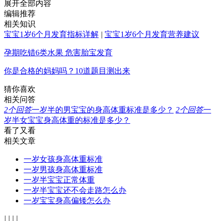
展开全部内容
编辑推荐
相关知识
宝宝1岁6个月发育指标详解
|
宝宝1岁6个月发育营养建议
孕期吃错6类水果 危害胎宝发育
你是合格的妈妈吗？10道题目测出来
猜你喜欢
相关问答
2
个回答
一岁半的男宝宝的身高体重标准是多少？
2
个回答
一
岁半女宝宝身高体重的标准是多少？
看了又看
相关文章
一岁女孩身高体重标准
一岁男孩身高体重标准
一岁半宝宝正常体重
一岁半宝宝还不会走路怎么办
一岁宝宝身高偏矮怎么办
|
|
|
|