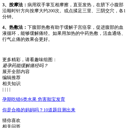
3、按摩法：
病用双手掌互相摩擦，直至发热，在脐下小腹部
沿顺时针方向按摩大约200次。或点揉足三里、三阴交穴，各1
分钟。
4、热敷法：
下腹部热敷有助于缓解子宫痉挛，促进腹部的血
液循环，能够缓解痛经。如果用加热的中药热敷，活血通络、
行气止痛的效果会更好。
更多精彩，请看趣味组图：
避孕药能缓解痛经吗？
展开全部内容
编辑推荐
相关知识
|
|
|
|
孕期吃错6类水果 危害胎宝发育
你是合格的妈妈吗？10道题目测出来
猜你喜欢
相关问答