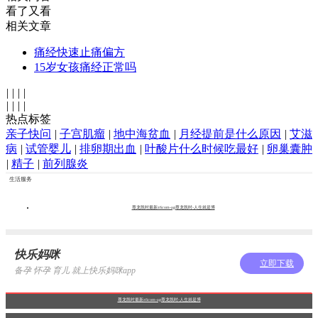
看了又看
相关文章
痛经快速止痛偏方
15岁女孩痛经正常吗
|
|
|
|
|
|
|
|
热点标签
亲子快问
|
子宫肌瘤
|
地中海贫血
|
月经提前是什么原因
|
艾滋
病
|
试管婴儿
|
排卵期出血
|
叶酸片什么时候吃最好
|
卵巢囊肿
|
精子
|
前列腺炎
生活服务
尊龙凯时最新z6com-ag尊龙凯时-人生就是博
快乐妈咪
立即下载
备孕 怀孕 育儿 就上快乐妈咪app
尊龙凯时最新z6com-ag尊龙凯时-人生就是博