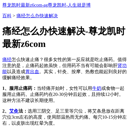
尊龙凯时最新z6com-ag尊龙凯时-人生就是博
百科
>
痛经怎么办快速解决
痛经怎么办快速解决-尊龙凯时
最新z6com
痛经
怎么快速止痛？很多女性的第一反应就是吃止痛药。值得
注意的是，止痛药起效虽快，但用药不当有可能会影响肝
肾功
能
以及造成
胃出血
。其实，针灸、按摩、热敷也能起到良好的
缓解痛经效果。
1、服用止痛药：
当经痛开始时，女性可以用
牛奶
或食物一起
服用止痛药。止痛药约在20-30分钟后起效，且持续12小时。
这种方法不建议长期使用。
2、
艾灸
法：
选用三阴交、足三里等穴位，将艾条悬放在距离
穴位3cm左右的高度，使局部温热而无灼痛。每穴10-15分钟左
右，以皮肤出现红晕为度。