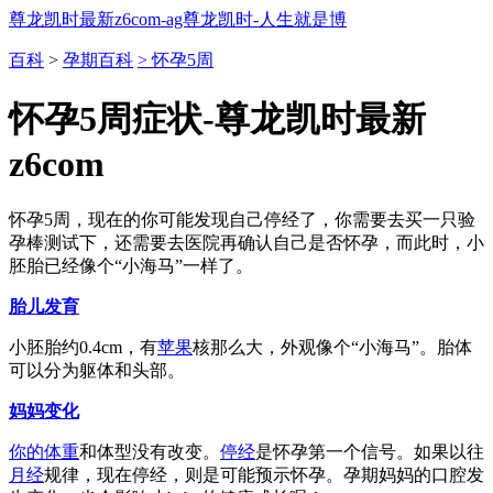
尊龙凯时最新z6com-ag尊龙凯时-人生就是博
百科
>
孕期百科
> 怀孕5周
怀孕5周症状-尊龙凯时最新
z6com
怀孕5周，现在的你可能发现自己停经了，你需要去买一只验
孕棒测试下，还需要去医院再确认自己是否怀孕，而此时，小
胚胎已经像个“小海马”一样了。
胎儿发育
小胚胎约0.4cm，有
苹果
核那么大，外观像个“小海马”。胎体
可以分为躯体和头部。
妈妈变化
你的
体重
和体型没有改变。
停经
是怀孕第一个信号。如果以往
月经
规律，现在停经，则是可能预示怀孕。孕期妈妈的口腔发