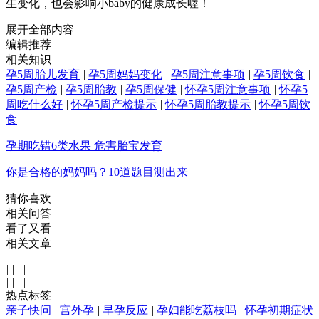
生变化，也会影响小baby的健康成长喔！
展开全部内容
编辑推荐
相关知识
孕5周胎儿发育
|
孕5周妈妈变化
|
孕5周注意事项
|
孕5周饮食
|
孕5周产检
|
孕5周胎教
|
孕5周保健
|
怀孕5周注意事项
|
怀孕5
周吃什么好
|
怀孕5周产检提示
|
怀孕5周胎教提示
|
怀孕5周饮
食
孕期吃错6类水果 危害胎宝发育
你是合格的妈妈吗？10道题目测出来
猜你喜欢
相关问答
看了又看
相关文章
|
|
|
|
|
|
|
|
热点标签
亲子快问
|
宫外孕
|
早孕反应
|
孕妇能吃荔枝吗
|
怀孕初期症状