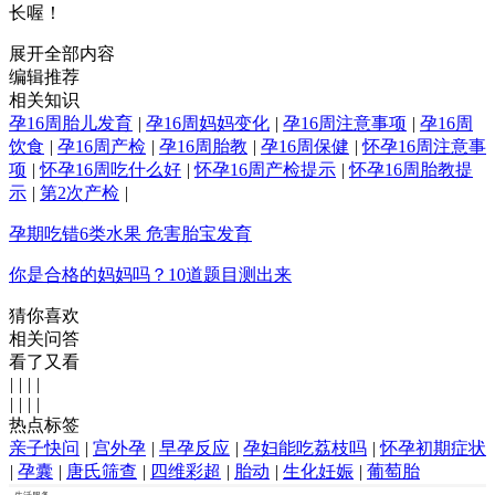
长喔！
展开全部内容
编辑推荐
相关知识
孕16周胎儿发育
|
孕16周妈妈变化
|
孕16周注意事项
|
孕16周
饮食
|
孕16周产检
|
孕16周胎教
|
孕16周保健
|
怀孕16周注意事
项
|
怀孕16周吃什么好
|
怀孕16周产检提示
|
怀孕16周胎教提
示
|
第2次产检
|
孕期吃错6类水果 危害胎宝发育
你是合格的妈妈吗？10道题目测出来
猜你喜欢
相关问答
看了又看
|
|
|
|
|
|
|
|
热点标签
亲子快问
|
宫外孕
|
早孕反应
|
孕妇能吃荔枝吗
|
怀孕初期症状
|
孕囊
|
唐氏筛查
|
四维彩超
|
胎动
|
生化妊娠
|
葡萄胎