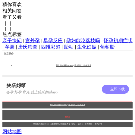
猜你喜欢
相关问答
看了又看
|
|
|
|
|
|
|
|
热点标签
亲子快问
|
宫外孕
|
早孕反应
|
孕妇能吃荔枝吗
|
怀孕初期症状
|
孕囊
|
唐氏筛查
|
四维彩超
|
胎动
|
生化妊娠
|
葡萄胎
生活服务
尊龙凯时最新z6com-ag尊龙凯时-人生就是博
快乐妈咪
立即下载
备孕 怀孕 育儿 就上快乐妈咪app
尊龙凯时最新z6com-ag尊龙凯时-人生就是博
触屏版
尊龙凯时最新z6com-ag尊龙凯时-人生就是博
论坛
百科
亲子课堂
育儿问答
网站地图