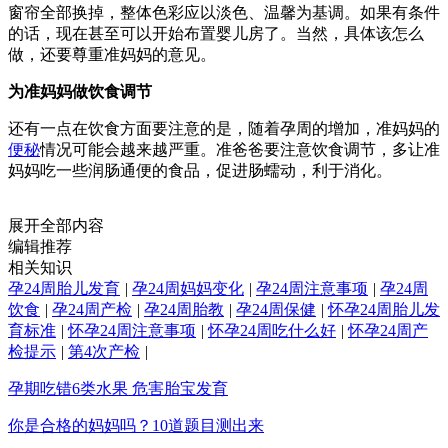
窗帘全部换掉，整体色彩应以淡色、温馨为基调。如果有条件
的话，现在甚至可以开始布置婴儿房了。当然，具体该怎么
做，还要尊重准妈妈的意见。
为准妈妈做饮食调节
还有一点在饮食方面要注意的是，随着孕周的增加，准妈妈的
便秘
情况可能会越来越严重。准爸爸要注意饮食调节，多让准
妈妈吃一些润肠通便的食品，促进肠蠕动，利于消化。
展开全部内容
编辑推荐
相关知识
孕24周胎儿发育
|
孕24周妈妈变化
|
孕24周注意事项
|
孕24周
饮食
|
孕24周产检
|
孕24周胎教
|
孕24周保健
|
怀孕24周胎儿发
育标准
|
怀孕24周注意事项
|
怀孕24周吃什么好
|
怀孕24周产
检提示
|
第4次产检
|
孕期吃错6类水果 危害胎宝发育
你是合格的妈妈吗？10道题目测出来