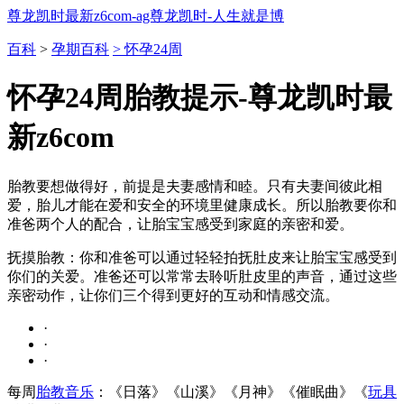
尊龙凯时最新z6com-ag尊龙凯时-人生就是博
百科
>
孕期百科
> 怀孕24周
怀孕24周胎教提示-尊龙凯时最
新z6com
胎教要想做得好，前提是夫妻感情和睦。只有夫妻间彼此相
爱，胎儿才能在爱和安全的环境里健康成长。所以胎教要你和
准爸两个人的配合，让胎宝宝感受到家庭的亲密和爱。
抚摸胎教：你和准爸可以通过轻轻拍抚肚皮来让胎宝宝感受到
你们的关爱。准爸还可以常常去聆听肚皮里的声音，通过这些
亲密动作，让你们三个得到更好的互动和情感交流。
·
·
·
每周
胎教音乐
：《日落》《山溪》《月神》《催眠曲》《
玩具