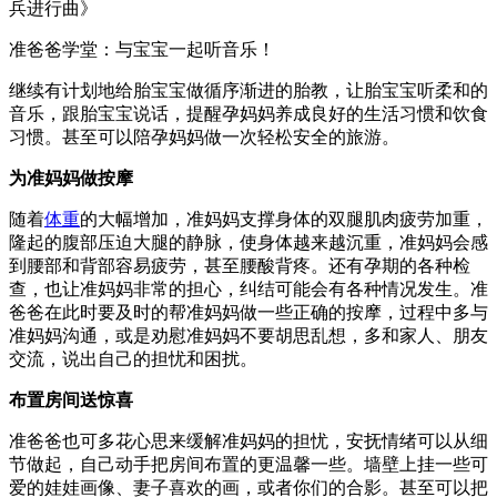
兵进行曲》
准爸爸学堂：与宝宝一起听音乐！
继续有计划地给胎宝宝做循序渐进的胎教，让胎宝宝听柔和的
音乐，跟胎宝宝说话，提醒孕妈妈养成良好的生活习惯和饮食
习惯。甚至可以陪孕妈妈做一次轻松安全的旅游。
为准妈妈做按摩
随着
体重
的大幅增加，准妈妈支撑身体的双腿肌肉疲劳加重，
隆起的腹部压迫大腿的静脉，使身体越来越沉重，准妈妈会感
到腰部和背部容易疲劳，甚至腰酸背疼。还有孕期的各种检
查，也让准妈妈非常的担心，纠结可能会有各种情况发生。准
爸爸在此时要及时的帮准妈妈做一些正确的按摩，过程中多与
准妈妈沟通，或是劝慰准妈妈不要胡思乱想，多和家人、朋友
交流，说出自己的担忧和困扰。
布置房间送惊喜
准爸爸也可多花心思来缓解准妈妈的担忧，安抚情绪可以从细
节做起，自己动手把房间布置的更温馨一些。墙壁上挂一些可
爱的娃娃画像、妻子喜欢的画，或者你们的合影。甚至可以把