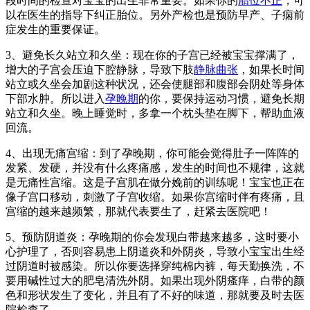
段时间的检查对宝宝的出生非常重要。如果你的
胎位不正
，可
以在医生的指导下纠正胎位。另外产检也是预防早产、子痫前
症发生的重要保证。
3、避免长久站立和久坐：现在你的子宫已经被宝宝撑满了，
增大的子宫会压迫下腔静脉，导致下肢
静脉曲张
，如果长时间
站立或久坐会加剧这种状况，还会使腿部和腹部会阴处等身体
下部水肿。所以进入
孕晚期
的你，要保持运动习惯，避免长期
站立和久坐。晚上睡觉时，多拿一个枕头垫在脚下，帮助血液
回流。
4、出现无痛宫缩：到了孕晚期，你可能会觉得肚子一阵阵的
发紧、发硬，并没有什么疼痛感，发生的时间也不规律，这就
是无痛性宫缩。这是子宫肌在做分娩前的训练呢！宝宝也正在
像子宫口移动，刺激了子宫收缩。如果你宫缩时伴有疼痛，且
宫缩的越来越频繁，那就代表要生了，赶紧去医院吧！
5、预防阴道炎：孕晚期的你会发现白带越来越多，这时要小
心护理了，否则容易患上阴道炎和外阴炎，导致小宝宝出生经
过阴道时被感染。所以你要选择穿纯棉内裤，每天勤换洗，不
要用碱性过大的肥皂清洗外阴。如果出现外阴瘙痒，白带的颜
色和形状发生了变化，并且有了不好的味道，那就要及时去医
院检查了。