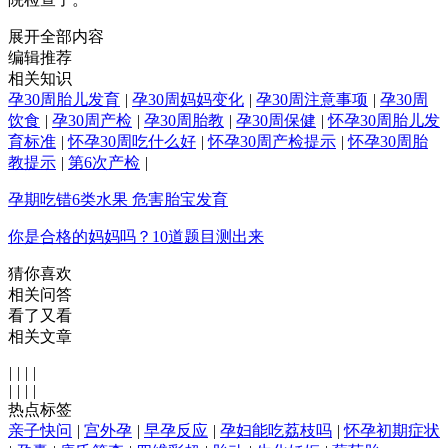
展开全部内容
编辑推荐
相关知识
孕30周胎儿发育
|
孕30周妈妈变化
|
孕30周注意事项
|
孕30周
饮食
|
孕30周产检
|
孕30周胎教
|
孕30周保健
|
怀孕30周胎儿发
育标准
|
怀孕30周吃什么好
|
怀孕30周产检提示
|
怀孕30周胎
教提示
|
第6次产检
|
孕期吃错6类水果 危害胎宝发育
你是合格的妈妈吗？10道题目测出来
猜你喜欢
相关问答
看了又看
相关文章
|
|
|
|
|
|
|
|
热点标签
亲子快问
|
宫外孕
|
早孕反应
|
孕妇能吃荔枝吗
|
怀孕初期症状