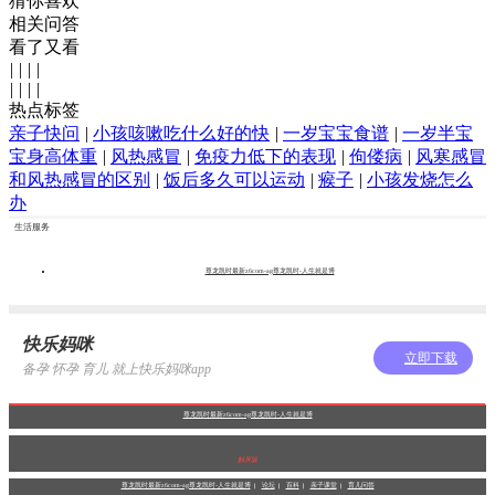
猜你喜欢
相关问答
看了又看
|
|
|
|
|
|
|
|
热点标签
亲子快问
|
小孩咳嗽吃什么好的快
|
一岁宝宝食谱
|
一岁半宝
宝身高体重
|
风热感冒
|
免疫力低下的表现
|
佝偻病
|
风寒感冒
和风热感冒的区别
|
饭后多久可以运动
|
瘊子
|
小孩发烧怎么
办
生活服务
尊龙凯时最新z6com-ag尊龙凯时-人生就是博
快乐妈咪
立即下载
备孕 怀孕 育儿 就上快乐妈咪app
尊龙凯时最新z6com-ag尊龙凯时-人生就是博
触屏版
尊龙凯时最新z6com-ag尊龙凯时-人生就是博
论坛
百科
亲子课堂
育儿问答