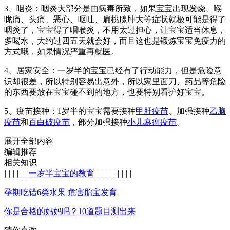
3、咽炎：咽炎大部分是由病毒所致，如果宝宝出现发烧、喉
咙痛、头痛、恶心、呕吐、扁桃腺肿大等症状就极可能是得了
咽炎了，宝宝得了咽喉炎，不用太过担心，让宝宝适当休息，
多喝水，大约过四五天就会好，而且这也是锻炼宝宝免疫力的
方式哦，如果情况严重再就医。
4、居家安全：一岁半的宝宝已经有了行动能力，但是危险意
识却很差，所以特别容易出意外，所以家里面刀、药品等危险
的东西要放在宝宝碰不到的地方，也要特别看护好宝宝。
5、疫苗接种：1岁半的宝宝需要接种
甲肝疫苗
、加强接种
乙脑
疫苗
和
百白破疫苗
，部分加强接种
小儿麻痹疫苗
。
展开全部内容
编辑推荐
相关知识
|
|
|
|
|
|
一岁半宝宝的教育
|
|
|
|
|
|
|
|
|
孕期吃错6类水果 危害胎宝发育
你是合格的妈妈吗？10道题目测出来