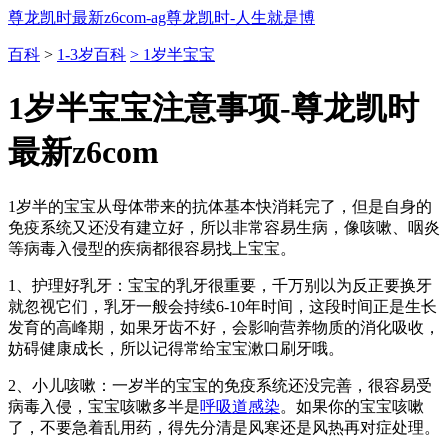
尊龙凯时最新z6com-ag尊龙凯时-人生就是博
百科
>
1-3岁百科
> 1岁半宝宝
1岁半宝宝注意事项-尊龙凯时
最新z6com
1岁半的宝宝从母体带来的抗体基本快消耗完了，但是自身的
免疫系统又还没有建立好，所以非常容易生病，像咳嗽、咽炎
等病毒入侵型的疾病都很容易找上宝宝。
1、护理好乳牙：宝宝的乳牙很重要，千万别以为反正要换牙
就忽视它们，乳牙一般会持续6-10年时间，这段时间正是生长
发育的高峰期，如果牙齿不好，会影响营养物质的消化吸收，
妨碍健康成长，所以记得常给宝宝漱口刷牙哦。
2、小儿咳嗽：一岁半的宝宝的免疫系统还没完善，很容易受
病毒入侵，宝宝咳嗽多半是
呼吸道感染
。如果你的宝宝咳嗽
了，不要急着乱用药，得先分清是风寒还是风热再对症处理。