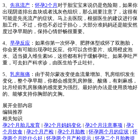
3、
先兆流产
：
怀孕2个月
对于胎宝宝来说仍是危险期，如果你
出现阴道排出血块或者浅灰色组织，那么就要注意了，这很有
可能是先兆流产的症状。马上去医院，根据医生的建议进行保
胎工作。不过，你也不必过于担心，大部分准妈妈还是能安然
度过孕早期的，保持心情舒畅很重要。
4、
早孕反应
：如果你第一次怀孕、肥胖体型或怀了双胞胎，
你会更有可能出现孕吐反应。你可以含些姜片、或用橙皮泡
水、适当摄入维生素b6，这些都有利于缓解孕吐。如果孕吐严
重，可去妇产科求诊，由医生给予止吐针。
5、
乳房胀痛
：由于荷尔蒙改变使血流量增加、乳房组织发生
变化，整个孕早期，你都会感觉乳房肿胀、酸痛，有刺麻感，
比月经前乳房胀痛的感觉更为强烈。最好的办法是使用质地好
的、能够支持你胸部的文胸。
展开全部内容
编辑推荐
相关知识
孕2个月胎儿发育
|
孕2个月妈妈变化
|
孕2个月注意事项
|
孕2
个月饮食
|
孕2个月产检
|
孕2个月胎教
|
怀孕两个月的症状
|
怀
孕两个月吃什么好
|
怀孕两个月产检提示
|
怀孕二个月胎教提