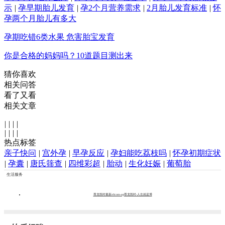
示
|
孕早期胎儿发育
|
孕2个月营养需求
|
2月胎儿发育标准
|
怀
孕两个月胎儿有多大
孕期吃错6类水果 危害胎宝发育
你是合格的妈妈吗？10道题目测出来
猜你喜欢
相关问答
看了又看
相关文章
|
|
|
|
|
|
|
|
热点标签
亲子快问
|
宫外孕
|
早孕反应
|
孕妇能吃荔枝吗
|
怀孕初期症状
|
孕囊
|
唐氏筛查
|
四维彩超
|
胎动
|
生化妊娠
|
葡萄胎
生活服务
尊龙凯时最新z6com-ag尊龙凯时-人生就是博