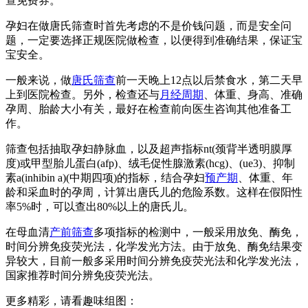
查免费券。
孕妇在做唐氏筛查时首先考虑的不是价钱问题，而是安全问
题，一定要选择正规医院做检查，以便得到准确结果，保证宝
宝安全。
一般来说，做
唐氏筛查
前一天晚上12点以后禁食水，第二天早
上到医院检查。另外，检查还与
月经周期
、体重、身高、准确
孕周、胎龄大小有关，最好在检查前向医生咨询其他准备工
作。
筛查包括抽取孕妇静脉血，以及超声指标nt(颈背半透明膜厚
度)或甲型胎儿蛋白(afp)、绒毛促性腺激素(hcg)、(ue3)、抑制
素a(inhibin a)(中期四项)的指标，结合孕妇
预产期
、体重、年
龄和采血时的孕周，计算出唐氏儿的危险系数。这样在假阳性
率5%时，可以查出80%以上的唐氏儿。
在母血清
产前筛查
多项指标的检测中，一般采用放免、酶免，
时间分辨免疫荧光法，化学发光方法。由于放免、酶免结果变
异较大，目前一般多采用时间分辨免疫荧光法和化学发光法，
国家推荐时间分辨免疫荧光法。
更多精彩，请看趣味组图：