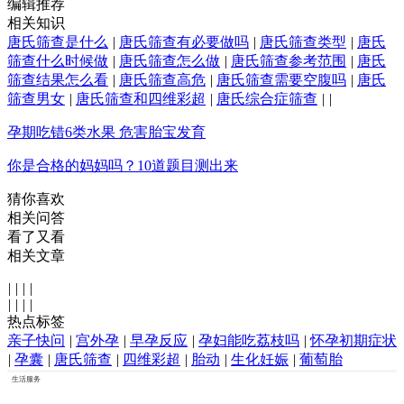
编辑推荐
相关知识
唐氏筛查是什么
|
唐氏筛查有必要做吗
|
唐氏筛查类型
|
唐氏
筛查什么时候做
|
唐氏筛查怎么做
|
唐氏筛查参考范围
|
唐氏
筛查结果怎么看
|
唐氏筛查高危
|
唐氏筛查需要空腹吗
|
唐氏
筛查男女
|
唐氏筛查和四维彩超
|
唐氏综合症筛查
|
|
孕期吃错6类水果 危害胎宝发育
你是合格的妈妈吗？10道题目测出来
猜你喜欢
相关问答
看了又看
相关文章
|
|
|
|
|
|
|
|
热点标签
亲子快问
|
宫外孕
|
早孕反应
|
孕妇能吃荔枝吗
|
怀孕初期症状
|
孕囊
|
唐氏筛查
|
四维彩超
|
胎动
|
生化妊娠
|
葡萄胎
生活服务