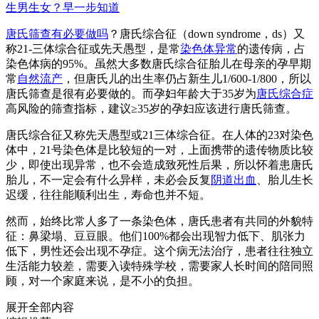
生男生女？早一步知道
唐氏筛查有必要做吗
？唐氏综合征（down syndrome，ds）又
称21-三体综合征或先天愚型，是常
染色体异常
的遗传病，占
染色体病的95%。虽然大多数唐氏综合征胎儿在母亲的孕早期
常
自然流产
，但唐氏儿的出生率仍占新生儿1/600-1/800，所以
唐氏筛查是很有必要做的。而孕妇年龄大于35岁为
唐氏综合症
高风险的筛查指标，建议≥35岁的孕妇应该进行唐氏筛查。
唐氏综合征又称先天愚型或21三体综合征。在人体的23对染色
体中，21号染色体是比较短的一对，上面携带的遗传物质比较
少，即使出现异常，也不会造成致死性后果，所以怀着患唐氏
胎儿，不一定会有什么异样，未必会反复
阴道出血
、胎儿生长
迟缓，往往能顺利出生，寿命也并不短。
然而，始终比常人多了一条染色体，唐氏患者有共同的外貌特
征：鼻梁塌、豆豆眼。他们100%都会出现智力低下、肌张力
低下，男性还会出现不孕症。这个病无法治疗，患者往往独立
生活能力较差，需要入读特殊学校，需要家人长时间的陪同照
顾，对一个家庭来说，是不小的负担。
展开全部内容