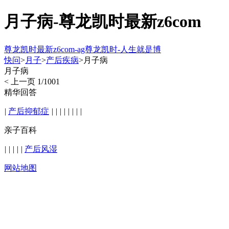
月子病-尊龙凯时最新z6com
尊龙凯时最新z6com-ag尊龙凯时-人生就是博
快问
>
月子
>
产后疾病
>月子病
月子病
< 上一页
1/1001
精华回答
|
产后抑郁症
|
|
|
|
|
|
|
|
亲子百科
|
|
|
|
|
产后风湿
网站地图