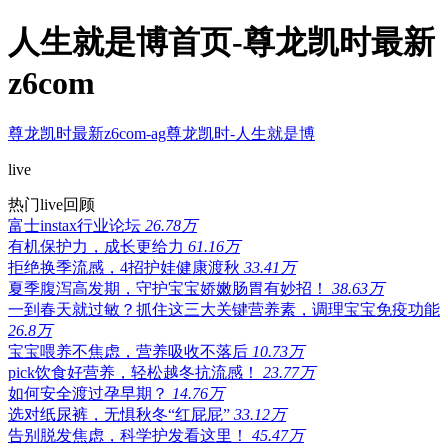
人生就是博首页-尊龙凯时最新
z6com
尊龙凯时最新z6com-ag尊龙凯时-人生就是博
live
热门live回顾
富士instax行业论坛
26.78万
有机保护力，成长更给力
61.16万
拒绝换季流感，4招护娃健康渡秋
33.41万
夏季腹泻高发期，守护宝宝娇嫩肠胃有妙招！
38.63万
一到春天就过敏？抓住这三大关键营养素，调理宝宝免疫功能
26.8万
宝宝喂养不焦虑，营养吸收不落后
10.73万
pick饮食好营养，轻松越冬抗流感！
23.77万
如何安全渡过孕早期？
14.76万
选对纸尿裤，无惧秋冬“红屁屁”
33.12万
告别脱发焦虑，科学护发看这里！
45.47万