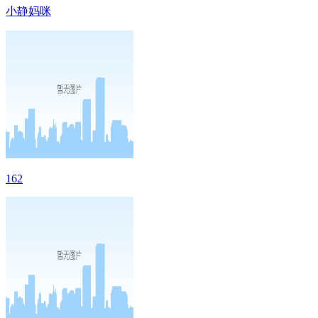
小静妈咪
162