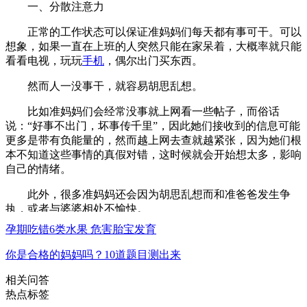
一、分散注意力
正常的工作状态可以保证准妈妈们每天都有事可干。可以
想象，如果一直在上班的人突然只能在家呆着，大概率就只能
看看电视，玩玩
手机
，偶尔出门买东西。
然而人一没事干，就容易胡思乱想。
比如准妈妈们会经常没事就上网看一些帖子，而俗话
说：“好事不出门，坏事传千里”，因此她们接收到的信息可能
更多是带有负能量的，然而越上网去查就越紧张，因为她们根
本不知道这些事情的真假对错，这时候就会开始想太多，影响
自己的情绪。
此外，很多准妈妈还会因为胡思乱想而和准爸爸发生争
执，或者与婆婆相处不愉快。
孕期吃错6类水果 危害胎宝发育
所以我们说，上班其实可以帮助准妈妈们分分心，不用总
想着我会出问题呀、我的丈夫在干嘛呀、我的宝宝是什么样的
你是合格的妈妈吗？10道题目测出来
情况等，同时也可以减轻害喜症状。
相关问答
二、增加接触外界的机会
热点标签