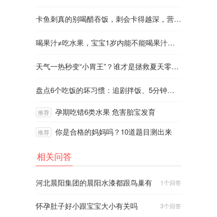
标，也是心血管代谢疾病的有效预测指
卡鱼刺真的别喝醋吞饭，刺会卡得越深，营养师教你几招放心吃鱼
标。
喝果汁≠吃水果，宝宝1岁内能不能喝果汁？你可能对果汁存在很多误区
科学合理的膳食营养联合运动干预是
管理超重和肥胖(包括腹型肥胖)的基础。最
天气一热秒变“小胃王”？谁才是拯救夏天零胃口的好食物？
好在专业人员指导下，将每天膳食中的能
量减少约15%～30%[110-111]，以减少脂
盘点6个吃饭的坏习惯：追剧拌饭、5分钟速食、烫嘴食等，来看看你中哪些？
肪为主，同时减少谷类主食量，但不改变
谷类食物占比。
孕期吃错6类水果 危害胎宝发育
此外，推荐记录饮食日志，有助于定
你是合格的妈妈吗？10道题目测出来
量估计每天进食情况，促进健康饮食的行
为管理。
相关问答
记住五招，让你远离心梗
河北晨阳集团的晨阳水漆都跟鸟巢有
1
个回答
1、生活规律，心态平和
关哪些合作？
怀孕肚子好小跟宝宝大小有关吗
3
个回答