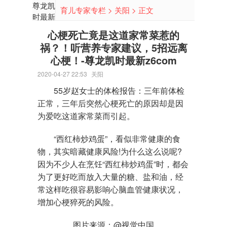
尊龙凯
育儿专家专栏
>
关阳
> 正文
时最新
z6com-
心梗死亡竟是这道家常菜惹的
ag尊
祸？！听营养专家建议，5招远离
龙凯
心梗！-尊龙凯时最新z6com
时-人
生就是
2020-04-27 22:53
关阳
博
55岁赵女士的体检报告：三年前体检
正常，三年后突然心梗死亡的原因却是因
为爱吃这道家常菜而引起。
“
西红柿
炒
鸡蛋
”，看似非常健康的食
物，其实暗藏健康风险!为什么这么说呢?
因为不少人在烹饪“西红柿炒鸡蛋”时，都会
为了更好吃而放入大量的糖、盐和油，经
常这样吃很容易影响心脑血管健康状况，
增加心梗猝死的风险。
图片来源：@视觉中国