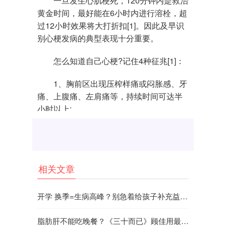
一旦发生心肌梗死，120分钟内是救治
黄金时间，最好能在6小时内进行溶栓，超
过12小时效果将大打折扣[1]。因此及早识
别心梗发病的典型表现十分重要。
怎么知道自己心梗?记住4种征兆[1]：
1、胸前区出现压榨样痛或闷胀感、牙
痛、上腹痛、左肩痛等，持续时间可达半
小时以上;
2、经常反复出现短暂性胸痛等症状。
3、出现濒死感，或者大汗淋漓、呕
吐、气促、晕厥、心悸等症状。
相关文章
如果有出现以上症状，建议一定要尽
开学 换季=生病高峰？别急着给孩子补充益生菌，得用对方法！
快就医。
脂肪肝不能吃晚餐？《三十而已》顾佳用最流行禁晚餐的方法，到底合不合理？
腰围是反映腹部
脂肪
堆积的良好指