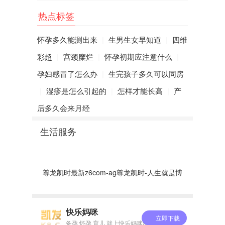
早睡早起，保证8小时睡眠时间。避免
熬夜、精神紧张和大喜大悲;
热点标签
2、规律运动，维持健康
体重
怀孕多久能测出来
|
生男生女早知道
|
四维
彩超
|
宫颈糜烂
|
怀孕初期应注意什么
|
坚持适度的有氧运动，每次最好持续3
0分钟以上，每周至少3-5次，有助于增强
孕妇感冒了怎么办
|
生完孩子多久可以同房
心肺功能的同时，维持正常体重。
|
湿疹是怎么引起的
|
怎样才能长高
|
产
3、合理饮食
后多久会来月经
饮食要低盐、低脂，要按时进餐，避
生活服务
免暴饮暴食，同时要多喝白开水，以免血
液粘稠度过高。图1直观地显示了推荐的食
物类型搭配和所占比例：约一半是蔬菜，
尊龙凯时最新z6com-ag尊龙凯时-人生就是博
四分之一是富含
蛋白质
的食物(肉、鱼、
蛋、奶制品和豆类)，最后四分之一是
碳水
化合物
。水果(苹果、草莓等)显示在盘子的
快乐妈咪
边缘，表示可以在两餐之间食用。
立即下载
备孕 怀孕 育儿 就上快乐妈咪app