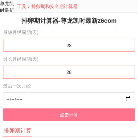
尊龙凯
工具
> 排卵期和安全期计算器
时最新
z6com-
排卵期计算器-尊龙凯时最新z6com
ag尊
龙凯
最短月经周期(天)
时-人
生就是
28
博
最长月经周期(天)
28
最后一次月经
排卵期计算