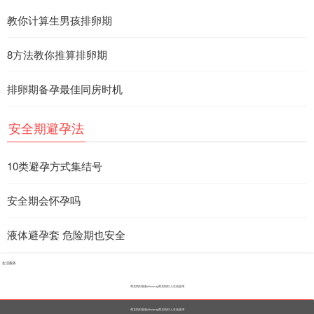
教你计算生男孩排卵期
8方法教你推算排卵期
排卵期备孕最佳同房时机
安全期避孕法
10类避孕方式集结号
安全期会怀孕吗
液体避孕套 危险期也安全
生活服务
尊龙凯时最新z6com-ag尊龙凯时-人生就是博
尊龙凯时最新z6com-ag尊龙凯时-人生就是博