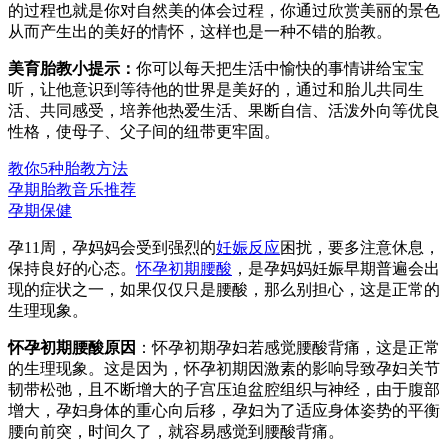
的过程也就是你对自然美的体会过程，你通过欣赏美丽的景色
从而产生出的美好的情怀，这样也是一种不错的胎教。
美育胎教小提示：
你可以每天把生活中愉快的事情讲给宝宝
听，让他意识到等待他的世界是美好的，通过和胎儿共同生
活、共同感受，培养他热爱生活、果断自信、活泼外向等优良
性格，使母子、父子间的纽带更牢固。
教你5种胎教方法
孕期胎教音乐推荐
孕期保健
孕11周，孕妈妈会受到强烈的
妊娠反应
困扰，要多注意休息，
保持良好的心态。
怀孕初期腰酸
，是孕妈妈妊娠早期普遍会出
现的症状之一，如果仅仅只是腰酸，那么别担心，这是正常的
生理现象。
怀孕初期腰酸
原因
：怀孕初期孕妇若感觉腰酸背痛，这是正常
的生理现象。这是因为，怀孕初期因激素的影响导致孕妇关节
韧带松弛，且不断增大的子宫压迫盆腔组织与神经，由于腹部
增大，孕妇身体的重心向后移，孕妇为了适应身体姿势的平衡
腰向前突，时间久了，就容易感觉到腰酸背痛。