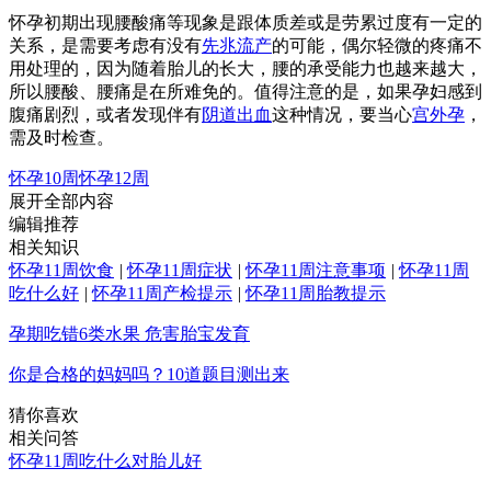
怀孕初期出现腰酸痛等现象是跟体质差或是劳累过度有一定的
关系，是需要考虑有没有
先兆流产
的可能，偶尔轻微的疼痛不
用处理的，因为随着胎儿的长大，腰的承受能力也越来越大，
所以腰酸、腰痛是在所难免的。值得注意的是，如果孕妇感到
腹痛剧烈，或者发现伴有
阴道出血
这种情况，要当心
宫外孕
，
需及时检查。
怀孕10周
怀孕12周
展开全部内容
编辑推荐
相关知识
怀孕11周饮食
|
怀孕11周症状
|
怀孕11周注意事项
|
怀孕11周
吃什么好
|
怀孕11周产检提示
|
怀孕11周胎教提示
孕期吃错6类水果 危害胎宝发育
你是合格的妈妈吗？10道题目测出来
猜你喜欢
相关问答
怀孕11周吃什么对胎儿好