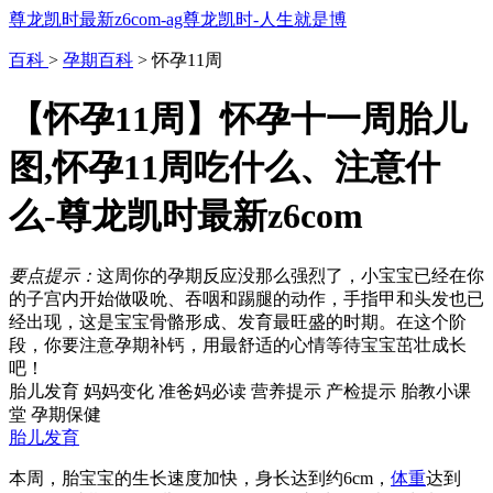
尊龙凯时最新z6com-ag尊龙凯时-人生就是博
百科
>
孕期百科
> 怀孕11周
【怀孕11周】怀孕十一周胎儿
图,怀孕11周吃什么、注意什
么-尊龙凯时最新z6com
要点提示：
这周你的孕期反应没那么强烈了，小宝宝已经在你
的子宫内开始做吸吮、吞咽和踢腿的动作，手指甲和头发也已
经出现，这是宝宝骨骼形成、发育最旺盛的时期。在这个阶
段，你要注意孕期补钙，用最舒适的心情等待宝宝茁壮成长
吧！
胎儿发育
妈妈变化
准爸妈必读
营养提示
产检提示
胎教小课
堂
孕期保健
胎儿发育
本周，胎宝宝的生长速度加快，身长达到约6cm，
体重
达到