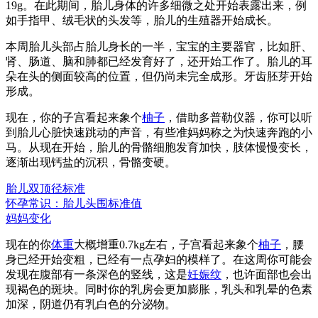
19g。在此期间，胎儿身体的许多细微之处开始表露出来，例
如手指甲、绒毛状的头发等，胎儿的生殖器开始成长。
本周胎儿头部占胎儿身长的一半，宝宝的主要器官，比如肝、
肾、肠道、脑和肺都已经发育好了，还开始工作了。胎儿的耳
朵在头的侧面较高的位置，但仍尚未完全成形。牙齿胚芽开始
形成。
现在，你的子宫看起来象个
柚子
，借助多普勒仪器，你可以听
到胎儿心脏快速跳动的声音，有些准妈妈称之为快速奔跑的小
马。从现在开始，胎儿的骨骼细胞发育加快，肢体慢慢变长，
逐渐出现钙盐的沉积，骨骼变硬。
胎儿双顶径标准
怀孕常识：胎儿头围标准值
妈妈变化
现在的你
体重
大概增重0.7kg左右，子宫看起来象个
柚子
，腰
身已经开始变粗，已经有一点孕妇的模样了。在这周你可能会
发现在腹部有一条深色的竖线，这是
妊娠纹
，也许面部也会出
现褐色的斑块。同时你的乳房会更加膨胀，乳头和乳晕的色素
加深，阴道仍有乳白色的分泌物。