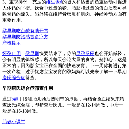
3、重视补钙，充足的
维生素d
的摄入和适当的负重运动可促进
人体钙的平衡。饮食中过量的磷、脂肪和过量的蛋白质都可导
致骨钙的流失。另外镁在维持骨密度和肌肉、神经冲动方面有
重要作用。
孕早期吃点酸有助开胃
孕早期防治感冒食疗方
产检提示
怀孕11周
，
孕早期
快要结束了，你的
早孕反应
也会开始减轻，
会有明显的饥饿感，所以每天会吃大量的食物。别担心，这是
正常的，因为胎宝宝正在全面的快速发育。下一周你将进行第
一次产检，过于忧虑宝宝发育的孕妈妈可以先来了解一下早期
唐氏综合症
筛查。
早期唐氏综合症筛查作用
通过
b超
手段测胎儿颈后透明带的厚度，再结合验血结果来筛
查唐氏综合症，即筛查唐氏儿。一般是在12-14周做，中唐一
般是在16-18周做。
胎教小课堂