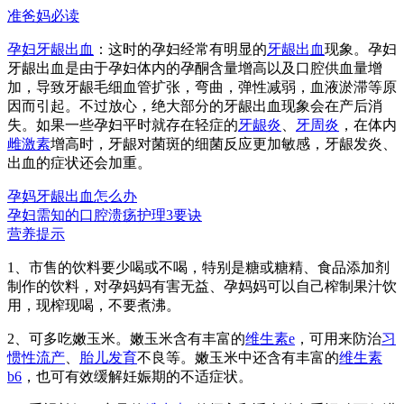
准爸妈必读
孕妇牙龈出血
：这时的孕妇经常有明显的
牙龈出血
现象。孕妇
牙龈出血是由于孕妇体内的孕酮含量增高以及口腔供血量增
加，导致牙龈毛细血管扩张，弯曲，弹性减弱，血液淤滞等原
因而引起。不过放心，绝大部分的牙龈出血现象会在产后消
失。如果一些孕妇平时就存在轻症的
牙龈炎
、
牙周炎
，在体内
雌激素
增高时，牙龈对菌斑的细菌反应更加敏感，牙龈发炎、
出血的症状还会加重。
孕妈牙龈出血怎么办
孕妇需知的口腔溃疡护理3要诀
营养提示
1、市售的饮料要少喝或不喝，特别是糖或糖精、食品添加剂
制作的饮料，对孕妈妈有害无益、孕妈妈可以自己榨制果汁饮
用，现榨现喝，不要煮沸。
2、可多吃嫩玉米。嫩玉米含有丰富的
维生素e
，可用来防治
习
惯性流产
、
胎儿发育
不良等。嫩玉米中还含有丰富的
维生素
b6
，也可有效缓解妊娠期的不适症状。