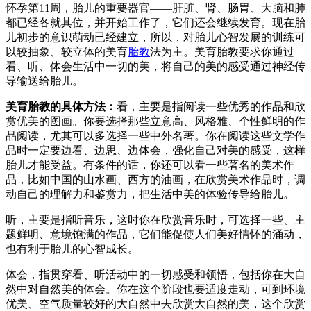
怀孕第11周，胎儿的重要器官——肝脏、肾、肠胃、大脑和肺
都已经各就其位，并开始工作了，它们还会继续发育。现在胎
儿初步的意识萌动已经建立，所以，对胎儿心智发展的训练可
以较抽象、较立体的美育
胎教
法为主。美育胎教要求你通过
看、听、体会生活中一切的美，将自己的美的感受通过神经传
导输送给胎儿。
美育胎教的具体方法：
看，主要是指阅读一些优秀的作品和欣
赏优美的图画。你要选择那些立意高、风格雅、个性鲜明的作
品阅读，尤其可以多选择一些中外名著。你在阅读这些文学作
品时一定要边看、边思、边体会，强化自己对美的感受，这样
胎儿才能受益。有条件的话，你还可以看一些著名的美术作
品，比如中国的山水画、西方的油画，在欣赏美术作品时，调
动自己的理解力和鉴赏力，把生活中美的体验传导给胎儿。
听，主要是指听音乐，这时你在欣赏音乐时，可选择一些、主
题鲜明、意境饱满的作品，它们能促使人们美好情怀的涌动，
也有利于胎儿的心智成长。
体会，指贯穿看、听活动中的一切感受和领悟，包括你在大自
然中对自然美的体会。你在这个阶段也要适度走动，可到环境
优美、空气质量较好的大自然中去欣赏大自然的美，这个欣赏