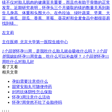
镁不仅对胎儿肌肉的健康至关重要，而且也有助于骨骼的正常
发育。近期研究表明，怀孕头三个月摄取的镁的数量关系到新
生儿身高、体重和头围大小。在色拉油、绿叶蔬菜、坚果、大
豆、南瓜、甜瓜、香蕉、草莓、葵花籽和全麦食品中都很容易
找到镁。
左文莉
主任医师 北京大学第一医院生殖中心
1
个回答
怀孕11周，是我吃什么胎儿就会吸收什么吗？
1
个回
答
我媳妇怀孕11周贫血，吃什么可以补血呀？
1
个回答
怀孕11
周吃什么对胎儿好
看了又看
相关文章
孕妇需要注意些什么
固肾安胎丸可随便停药
封闭抗体阴性怎么保胎
怀孕3周注意什么活动
怀孕7周突然不吐了会胎停吗
|
|
|
|