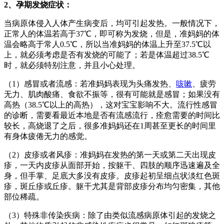
2、孕期发烧症状：
当病原体侵入人体产生病变后，均可引起发热。一般情况下，
正常人的体温若高于37℃，即可称为发烧，但是，准妈妈的体
温会略高于常人0.5℃，所以当准妈妈的体温上升至37.5℃以
上，就必须考虑是否有发烧的可能了；若是体温超过38.5℃
时，就必须特别注意，并且小心处理。
（1）感冒或者流感：若准妈妈表现为头痛发热、
咳嗽
、疲劳
无力、肌肉酸痛、食欲不振等，很有可能就是感冒；如果没有
高热（38.5℃以上的高热），这对宝宝影响不大。流行性感冒
的诊断，需要看最近本地是否有流感流行，痊愈需要的时间比
较长，高烧退了之后，很多准妈妈还在1周甚至更长的时间里
有身体疲倦无力的感觉。
（2）皮疹或者风疹：准妈妈在发热的第一天或第二天出现皮
疹，一天内皮疹从面部开始，按躯干、四肢的顺序迅速遍及全
身，但手掌、足底大多没有皮疹。皮疹起初呈细点状淡红色斑
疹，斑丘疹或丘疹。躯干尤其是背部皮疹分布均匀密集，其他
部位稀疏。
（3）特殊非传染疾病：除了由类似流感病原体引起的发烧之