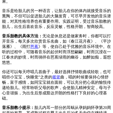
果。
音乐是给胎儿的另一种语言，让胎儿在你的体内就接受音乐的
熏陶，不但可以促进胎儿的大脑发育，可尽早开发他的音乐潜
能，对其性格培养也有重要作用。实践证明，受过音乐胎教的
胎儿，出生后喜欢音乐，反应灵敏，性格开朗，智商较高。
音乐胎教的具体方法：
无论是休息还是做家务时，你都可以打
开音乐，每天多次欣赏音乐名曲，如《春江花月夜》、《平沙
落雁》、《雨打
芭蕉
》等，使自己处于优雅的音乐环境中。在
听的过程中，可随着音乐的起伏时而浮想翩翩，时而沉浸在一
江春水的妙境，时而徜徉在芭蕉绿雨的幽谷，如醉如痴，遐想
悠悠。
你还可以每天哼唱几首曲子，最好选择抒情歌曲或轻歌，也可
唱些小宝宝，快睡觉”之类的
摇篮
曲，唱的时候要保持心情舒
畅，富于感情，如同宝宝就在面前，可以充分把心底的愉悦传
递给胎儿。经常聆听父母的歌声，会使胎儿精神安定，母与子
心音谐振，为出生后形成豁达开朗的性格打下良好的心理基
础。
音乐胎教小提示：
胎儿内耳一部分的耳蜗从孕妈妈怀孕第20周
起开始发育，其成熟过程在婴儿出生后30多天内仍在继续进