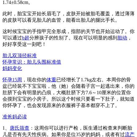
1.74±0.58cm。
此时，胎宝宝开始长眉毛了，皮肤开始被胎毛覆盖，透过薄薄
的皮肤可以看见胎儿的血管，能看出胎儿的腿比手长。
这时候宝宝的手指甲完全形成，指部的关节也开始运动了。你
可以通过
b超
分辨孩子的性别了。现在可以明显的感到
胎动
，
好好享受这一刻吧！
胎儿双顶径标准
怀孕常识：胎儿头围标准值
妈妈变化
怀孕15周
，现在你的
体重
已经增长了1.7kg左右。本周你的骨
盆已经装不下宝宝啦，他（她）会随着子宫一起逃出来，你的
肚脐下会有明显的凸痕，大概肚脐下方7.6～10厘米的位置你
会摸到宝宝的小房子。所以这个时候只要看一下肚子，就知道
你怀孕了，也会发现原来的衣服裤子基本都穿不上了。
准爸妈必读
1、
唐氏筛查
：这周你可以进行产检，医生通过检查来判断胎
儿是否有先天性疾病。如果你是位35岁的妈妈，或者有过
流产