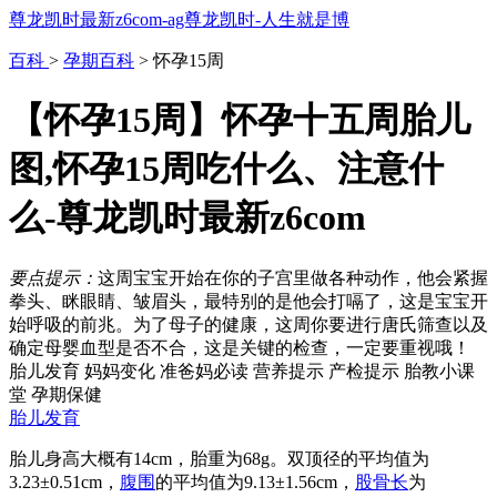
尊龙凯时最新z6com-ag尊龙凯时-人生就是博
百科
>
孕期百科
> 怀孕15周
【怀孕15周】怀孕十五周胎儿
图,怀孕15周吃什么、注意什
么-尊龙凯时最新z6com
要点提示：
这周宝宝开始在你的子宫里做各种动作，他会紧握
拳头、眯眼睛、皱眉头，最特别的是他会打嗝了，这是宝宝开
始呼吸的前兆。为了母子的健康，这周你要进行唐氏筛查以及
确定母婴血型是否不合，这是关键的检查，一定要重视哦！
胎儿发育
妈妈变化
准爸妈必读
营养提示
产检提示
胎教小课
堂
孕期保健
胎儿发育
胎儿身高大概有14cm，胎重为68g。双顶径的平均值为
3.23±0.51cm，
腹围
的平均值为9.13±1.56cm，
股骨长
为