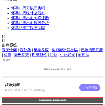
怀孕15周可以同房吗
怀孕15周吃什么最好
怀孕13周出血怎样保胎
怀孕13周出血原因分析
怀孕16周可以堕胎吗
|
|
|
|
|
|
|
|
热点标签
亲子快问
|
宫外孕
|
早孕反应
|
孕妇能吃荔枝吗
|
怀孕初期症状
|
孕囊
|
唐氏筛查
|
四维彩超
|
胎动
|
生化妊娠
|
葡萄胎
生活服务
尊龙凯时最新z6com-ag尊龙凯时-人生就是博
快乐妈咪
立即下载
备孕 怀孕 育儿 就上快乐妈咪app
尊龙凯时最新z6com-ag尊龙凯时-人生就是博