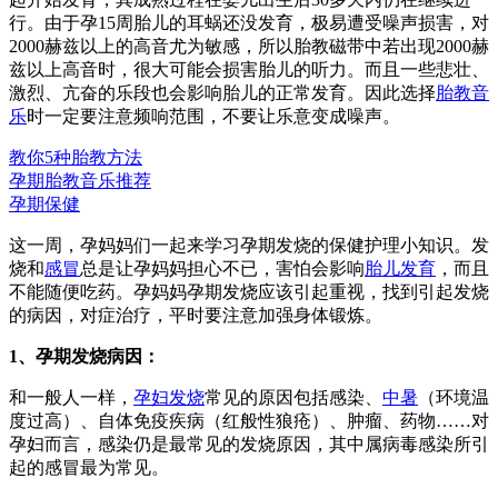
行。由于孕15周胎儿的耳蜗还没发育，极易遭受噪声损害，对
2000赫兹以上的高音尤为敏感，所以胎教磁带中若出现2000赫
兹以上高音时，很大可能会损害胎儿的听力。而且一些悲壮、
激烈、亢奋的乐段也会影响胎儿的正常发育。因此选择
胎教音
乐
时一定要注意频响范围，不要让乐意变成噪声。
教你5种胎教方法
孕期胎教音乐推荐
孕期保健
这一周，孕妈妈们一起来学习孕期发烧的保健护理小知识。发
烧和
感冒
总是让孕妈妈担心不已，害怕会影响
胎儿发育
，而且
不能随便吃药。孕妈妈孕期发烧应该引起重视，找到引起发烧
的病因，对症治疗，平时要注意加强身体锻炼。
1、孕期发烧病因：
和一般人一样，
孕妇发烧
常见的原因包括感染、
中暑
（环境温
度过高）、自体免疫疾病（红般性狼疮）、肿瘤、药物……对
孕妇而言，感染仍是最常见的发烧原因，其中属病毒感染所引
起的感冒最为常见。