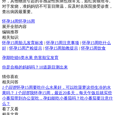
外，其他物质引起的非感染性疾病也很常见，如红斑狼疮等。
对于发烧，准妈妈切不可盲目降温，应及时去医院接受诊查，
查出病因最重要。
怀孕14周
怀孕16周
展开全部内容
编辑推荐
相关知识
怀孕15周胎儿发育标准
|
怀孕15周注意事项
|
怀孕15周吃什么
好
|
怀孕15周产检提示
|
怀孕15周胎教提示
|
怀孕15周饮食
孕期吃错6类水果 危害胎宝发育
你是合格的妈妈吗？10道题目测出来
猜你喜欢
相关问答
1
个回答
怀孕15周要吃什么水果好，可以吃菠萝这些生冷的水
果吗？
1
个回答
我怀孕15周，最近20多天，每天午饭后就买些
小番茄带到办公室吃，孕妇能吃小番茄吗？吃小番茄要注意什
么？
看了又看
相关文章