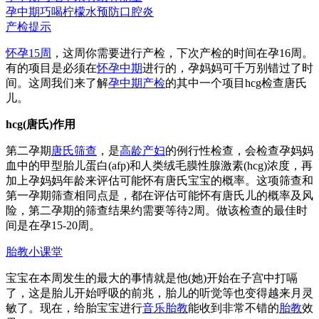
孕中期巧喝柠檬水预防口腔炎
产检提示
怀孕15周
，这周你需要进行产检，下次产检的时间在孕16周。
有的项目是必须在
怀孕中期
进行的，孕妈妈可千万别错过了时
间。这周我们来了解
孕中期产检
的其中一个项目hcg检查唐氏
儿。
hcg(唐氏)作用
第二孕期
唐氏筛查
，是
高龄产妇
的例行性检查，会检查孕妈妈
血中的甲型胎儿蛋白(afp)和人类绒毛膜性腺激素(hcg)浓度，再
加上孕妈妈年龄来评估可能怀有唐氏宝宝的概率。这项筛查和
第一孕期筛查相同点是，都在评估可能怀有唐氏儿的概率及风
险，第二孕期的筛查结果约需要等待2周。做该检查的最佳时
间是在孕15-20周。
胎教小课堂
宝宝在本周发生的最大的事情就是他(她)开始在子宫中打嗝
了，这是胎儿开始呼吸的前兆，胎儿的听觉等也变得越来月灵
敏了。现在，给胎宝宝进行
音乐胎教
能收到非常不错的
胎教
效