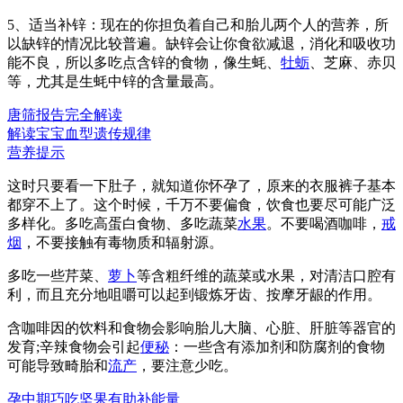
5、适当补锌：现在的你担负着自己和胎儿两个人的营养，所
以缺锌的情况比较普遍。缺锌会让你食欲减退，消化和吸收功
能不良，所以多吃点含锌的食物，像生蚝、
牡蛎
、芝麻、赤贝
等，尤其是生蚝中锌的含量最高。
唐筛报告完全解读
解读宝宝血型遗传规律
营养提示
这时只要看一下肚子，就知道你怀孕了，原来的衣服裤子基本
都穿不上了。这个时候，千万不要偏食，饮食也要尽可能广泛
多样化。多吃高蛋白食物、多吃蔬菜
水果
。不要喝酒咖啡，
戒
烟
，不要接触有毒物质和辐射源。
多吃一些芹菜、
萝卜
等含粗纤维的蔬菜或水果，对清洁口腔有
利，而且充分地咀嚼可以起到锻炼牙齿、按摩牙龈的作用。
含咖啡因的饮料和食物会影响胎儿大脑、心脏、肝脏等器官的
发育;辛辣食物会引起
便秘
：一些含有添加剂和防腐剂的食物
可能导致畸胎和
流产
，要注意少吃。
孕中期巧吃坚果有助补能量