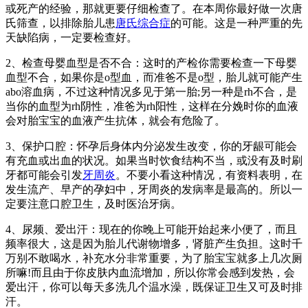
或死产的经验，那就更要仔细检查了。在本周你最好做一次唐
氏筛查，以排除胎儿患
唐氏综合症
的可能。这是一种严重的先
天缺陷病，一定要检查好。
2、检查母婴血型是否不合：这时的产检你需要检查一下母婴
血型不合，如果你是o型血，而准爸不是o型，胎儿就可能产生
abo溶血病，不过这种情况多见于第一胎;另一种是rh不合，是
当你的血型为rh阴性，准爸为rh阳性，这样在分娩时你的血液
会对胎宝宝的血液产生抗体，就会有危险了。
3、保护口腔：怀孕后身体内分泌发生改变，你的牙龈可能会
有充血或出血的状况。如果当时饮食结构不当，或没有及时刷
牙都可能会引发
牙周炎
。不要小看这种情况，有资料表明，在
发生流产、早产的孕妇中，牙周炎的发病率是最高的。所以一
定要注意口腔卫生，及时医治牙病。
4、尿频、爱出汗：现在的你晚上可能开始起来小便了，而且
频率很大，这是因为胎儿代谢物增多，肾脏产生负担。这时千
万别不敢喝水，补充水分非常重要，为了胎宝宝就多上几次厕
所嘛!而且由于你皮肤内血流增加，所以你常会感到发热，会
爱出汗，你可以每天多洗几个温水澡，既保证卫生又可及时排
汗。