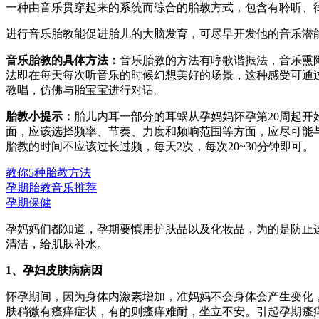
一种由音乐贯穿起来的系统而综合的胎教方式，包含有聆听、
进行音乐胎教能促进胎儿的大脑发育，可尽早开发他的音乐潜
音乐胎教的具体方法：
音乐胎教的方法有哼歌谐振法，音乐熏
法即在每天每次听音乐的时候幻想美好的场景，这种感受可通
教唱，仿佛与胎宝宝进行对话。
胎教小提示：
胎儿内耳一部分的耳蜗从孕妈妈怀孕第20周起开
面，应该选择频率、节奏、力度和频响范围等方面，应尽可能
胎教的时间不应该过长过频，每天2次，每次20~30分钟即可。
教你5种胎教方法
孕期胎教音乐推荐
孕期保健
孕妈妈们都知道，孕期要慎用护肤品以及化妆品，为的是防止
清洁，给肌肤补水。
1、孕妇皮肤病病因
怀孕期间，因为身体内激素增加，准妈妈不会身体会产生变化
肤稍微有瘙痒症状，有的则瘙痒难耐，坐立不安。引起孕期瘙