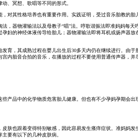
律动、冥想、歌唱等不同的形式。
能，对其性格培养也有重要作用。实践证明，受过音乐胎教的胎
陶法，器物灌输法以及母教子“唱”法。哼歌谐振法即准妈妈每天
过孕妇的神经体液传导给胎儿；器物灌输法即将耳机或扬声器放在
始发育，其成熟过程在婴儿出生后30多天内仍在继续进行。由
与宫内胎音合拍的音乐，在播放的过程不要使用普通传声器，并
这些产品中的化学物质危害胎儿健康。但也有不少孕妈孕期会出
，皮肤也跟着变得特别敏感，因此容易发生瘙痒症状。准妈妈发
痒主要有以下的几种皮肤病。