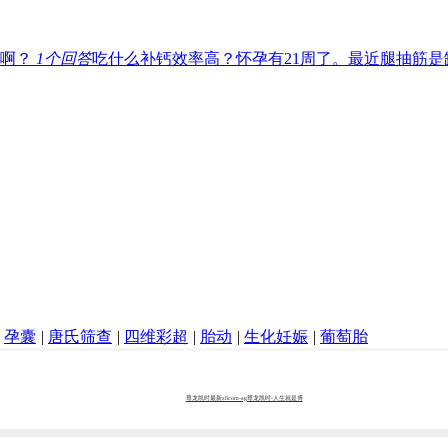
铁啊？
1
个回答
吃什么补钙效率高？怀孕有21周了。最近腿抽筋
孕囊
|
唐氏筛查
|
四维彩超
|
胎动
|
生化妊娠
|
葡萄胎
尊龙凯时最新z6com-ag尊龙凯时-人生就是博