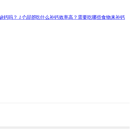
是缺钙吗？
1
个回答
吃什么补钙效率高？需要吃哪些食物来补钙