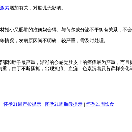
激素
增加有关，对胎儿无影响。
材矮小又肥胖的准妈妈会得。与荷尔蒙分泌不平衡有关系，不会
等情况，发病原因尚不明确，较严重，需及时处理。
背部和脖子最严重，渐渐的会感觉肚皮上的瘙痒最为严重，而且
为重，由于不断搔抓，出现抓痕、血痂、色素沉着及苔藓样变化
|
怀孕21周产检提示
|
怀孕21周胎教提示
|
怀孕21周饮食