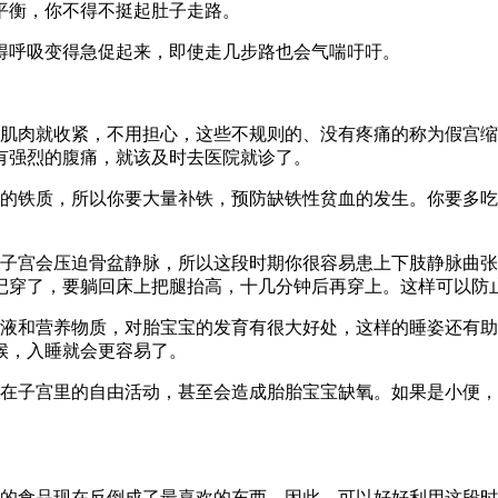
平衡，你不得不挺起肚子走路。
得呼吸变得急促起来，即使走几步路也会气喘吁吁。
间肌肉就收紧，不用担心，这些不规则的、没有疼痛的称为假宫
有强烈的腹痛，就该及时去医院就诊了。
的铁质，所以你要大量补铁，预防缺铁性贫血的发生。你要多吃
子宫会压迫骨盆静脉，所以这段时期你很容易患上下肢静脉曲张
记穿了，要躺回床上把腿抬高，十几分钟后再穿上。这样可以防
液和营养物质，对胎宝宝的发育有很大好处，这样的睡姿还有助
候，入睡就会更容易了。
宝在子宫里的自由活动，甚至会造成胎胎宝宝缺氧。如果是小便
欢的食品现在反倒成了最喜欢的东西。因此，可以好好利用这段