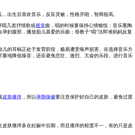
儿，出生后喜欢音乐，反应灵敏，性格开朗，智商较高。
哼唱几首抒情歌或
摇篮
曲，唱的时候要保持心情愉悦；音乐熏陶
孕妇腹部，播放胎儿喜爱的乐曲；母教子“唱”法即准妈妈反复
于胎儿的耳蜗正处于发育阶段，极易遭受噪声损害。在选择音乐方
尽量地降低噪音，还应避免悲壮、激烈、亢奋的乐段。进行音乐
现
皮肤瘙痒
，所以
孕期保健
要注意保护好自己的皮肤，避免过度
生皮肤瘙痒多在妊娠中后期，而且瘙痒的程度不一，有的只是皮