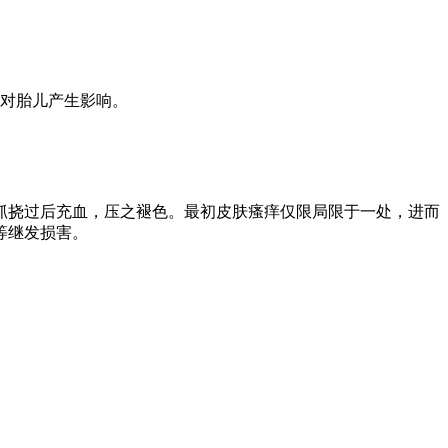
对胎儿产生影响。
抓挠过后充血，压之褪色。最初皮肤瘙痒仅限局限于一处，进而
等继发损害。