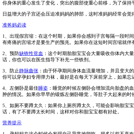
你身体的重心发生了变化，突出的腹部使重心前移，为了保持
日益增大的子宫还会压迫准妈妈的肺部，这时准妈妈经常会觉
准爸妈必读
1、出现假宫缩：在这个时期，如果你会感到子宫每隔一段时
有疼痛的宫缩才是要生产的预兆。如果你在这短时间宫缩就伴
2、预防
缺铁性贫血
：这个时期胎胎宝宝会大量吸收你体内大量
话，你也可以在医生指导下补充一些铁剂。
3、防止
静脉曲张
：由于怀孕期间身体血流量增加，并且变大的
你可以穿孕妇专用弹力袜，最好是在每天下床前穿上，如果忘
4、左侧卧是最佳
睡姿
：睡觉的时候左侧卧会增加流向胎盘的血
肿的情况。如果你早早的锻炼左侧卧睡觉，等肚子大起来的时
5、如厕不要蹲太久：如果你上厕所蹲太久，可能会影响胎宝
话，有了不要蹲太长时间，这样对你和胎宝宝都有好处。
营养提示
1、孕妈妈在这个时候会发现自己异常地能吃，很多以前不喜