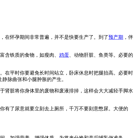
缩，在怀孕期间非常普遍，并不是快要生产了。到了
预产期
，伴
富含铁质的食物，如瘦肉、
鸡蛋
、动物肝脏、鱼类等。必要的
。在平时你要避免长时间站立，卧床休息时把腿抬高。必要时
止静脉曲张和小腿肿胀的产生。
于肾脏将你身体里的废物和废液排掉，这样会大大减轻手脚水
，你有了尿意就要立刻去上厕所，千万不要刻意憋尿。大便的
时间，加强营养，增强体质，为将来分娩和产后哺乳做准备。