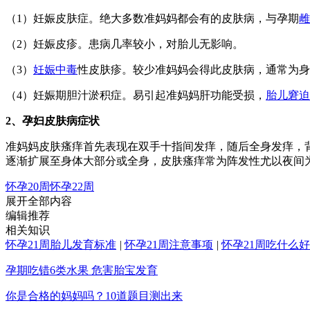
（1）妊娠皮肤症。绝大多数准妈妈都会有的皮肤病，与孕期
雌
（2）妊娠皮疹。患病几率较小，对胎儿无影响。
（3）
妊娠中毒
性皮肤疹。较少准妈妈会得此皮肤病，通常为身
（4）妊娠期胆汁淤积症。易引起准妈妈肝功能受损，
胎儿窘迫
2、孕妇皮肤病症状
准妈妈皮肤瘙痒首先表现在双手十指间发痒，随后全身发痒，
逐渐扩展至身体大部分或全身，皮肤瘙痒常为阵发性尤以夜间
怀孕20周
怀孕22周
展开全部内容
编辑推荐
相关知识
怀孕21周胎儿发育标准
|
怀孕21周注意事项
|
怀孕21周吃什么好
孕期吃错6类水果 危害胎宝发育
你是合格的妈妈吗？10道题目测出来