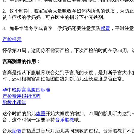
2、这个时期，胎宝宝会大量吸收孕妇体内所含的铁质，为防止
贫血症状的孕妈妈，可在医生的指导下补充铁剂。
3、如果恰逢冬季或春季，孕妈妈还要注意预防
感冒
，平时注意
产检提示
怀孕第21周，这周你不需要产检，下次产检的时间在孕24周
宫高测量的作用：
宫高是指从下腹耻骨联合处到子宫底的长度，是判断子宫大小
时，还可根据宫高妊娠图曲线判断胎儿生长速度是否正常。
孕中晚期宫高腹围标准
产检费用报销流程
胎教小课堂
这个时候的胎儿
体重
开始大幅度的增加。21周的胎儿听力达
音，这个时候一定要坚持
音乐胎教
哦。
音乐
胎教
是指通过音乐对胎儿共同施教的过程。音乐胎教并不