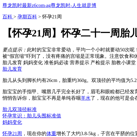
尊龙凯时最新z6com-ag尊龙凯时-人生就是博
百科
>
孕期百科
> 怀孕21周
【怀孕21周】怀孕二十一周胎儿
要点提示：
此时的宝宝非常爱动，平均一个小时就要动50次
被“假宫缩”吓到了，没有疼痛的宫缩是正常现象。注意饮食和
胎儿发育
妈妈变化
准爸妈必读
营养提示
产检提示
胎教小课堂
胎儿发育
胎儿从头到脚长约有26cm，胎重约360g。双顶径的平均值为5.22±
胎宝宝的手指甲、嘴唇几乎完全长好了，眉毛和眼睑都已经发
悄悄告诉你，胎宝宝不再是单纯吞咽
羊水
了，现在的他可是会
胎儿双顶径标准
怀孕常识：胎儿头围标准值
妈妈变化
怀孕21周
，现在你的
体重
增长了大约3.8-5kg，子宫在平脐的