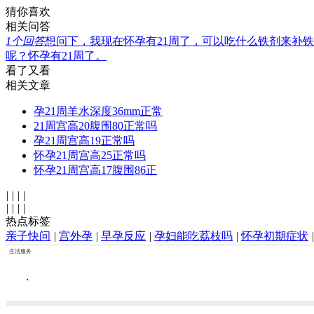
猜你喜欢
相关问答
1
个回答
想问下，我现在怀孕有21周了，可以吃什么铁剂来补
呢？怀孕有21周了。
看了又看
相关文章
孕21周羊水深度36mm正常
21周宫高20腹围80正常吗
孕21周宫高19正常吗
怀孕21周宫高25正常吗
怀孕21周宫高17腹围86正
|
|
|
|
|
|
|
|
热点标签
亲子快问
|
宫外孕
|
早孕反应
|
孕妇能吃荔枝吗
|
怀孕初期症状
|
生活服务