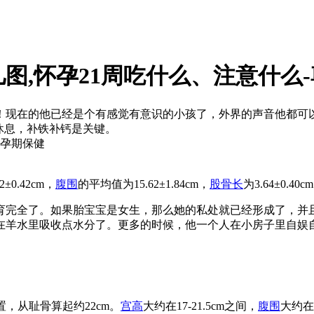
图,怀孕21周吃什么、注意什么-尊
呢！现在的他已经是个有感觉有意识的小孩了，外界的声音他都可
休息，补铁补钙是关键。
孕期保健
0.42cm，
腹围
的平均值为15.62±1.84cm，
股骨长
为3.64±0.40c
育完全了。如果胎宝宝是女生，那么她的私处就已经形成了，并
在羊水里吸收点水分了。更多的时候，他一个人在小房子里自娱
位置，从耻骨算起约22cm。
宫高
大约在17-21.5cm之间，
腹围
大约在