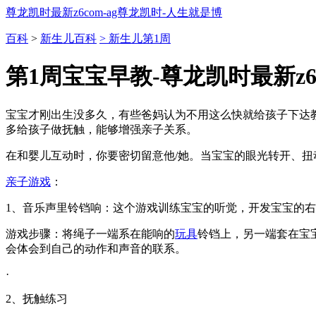
尊龙凯时最新z6com-ag尊龙凯时-人生就是博
百科
>
新生儿百科
> 新生儿第1周
第1周宝宝早教-尊龙凯时最新z6
宝宝才刚出生没多久，有些爸妈认为不用这么快就给孩子下达
多给孩子做抚触，能够增强亲子关系。
在和婴儿互动时，你要密切留意他/她。当宝宝的眼光转开、
亲子游戏
：
1、音乐声里铃铛响：这个游戏训练宝宝的听觉，开发宝宝的
游戏步骤：将绳子一端系在能响的
玩具
铃铛上，另一端套在宝
会体会到自己的动作和声音的联系。
·
2、抚触练习