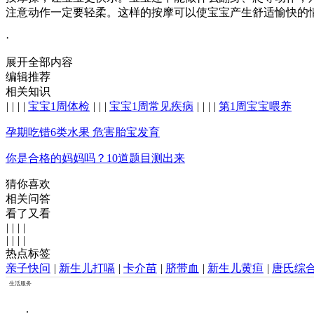
注意动作一定要轻柔。这样的按摩可以使宝宝产生舒适愉快的
·
展开全部内容
编辑推荐
相关知识
|
|
|
|
宝宝1周体检
|
|
|
宝宝1周常见疾病
|
|
|
|
第1周宝宝喂养
孕期吃错6类水果 危害胎宝发育
你是合格的妈妈吗？10道题目测出来
猜你喜欢
相关问答
看了又看
|
|
|
|
|
|
|
|
热点标签
亲子快问
|
新生儿打嗝
|
卡介苗
|
脐带血
|
新生儿黄疸
|
唐氏综
生活服务