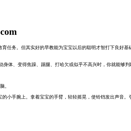
com
教育任务。但其实好的早教能为宝宝以后的聪明才智打下良好基
扭动身体、变得焦躁、踢腿、打哈欠或似乎不高兴时，你就能够判
右脑。
宝的小手腕上。拿着宝宝的手臂，轻轻摇晃，使铃铛发出声音。