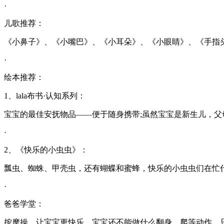
·
儿歌推荐：
《小鼻子》、《小嘴巴》、《小耳朵》、《小眼睛》、《手指
·
绘本推荐：
1、lala布书·认知系列：
宝宝的最佳安抚物品——便于随身携带;虽然宝宝是新生儿，
·
2、《快乐的小虫虫》：
瓢虫、蜘蛛、甲壳虫，还有蝴蝶和蜜蜂，快乐的小虫虫们在忙
·
爸爸学堂：
按摩操，让宝宝更快乐。宝宝还不能做什么翻身、爬等动作，只