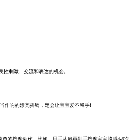
良性刺激、交流和表达的机会。
当作响的漂亮摇铃，定会让宝宝爱不释手!
单的按摩动作，比如，用手从肩再到手按摩宝宝胳膊4-6次，