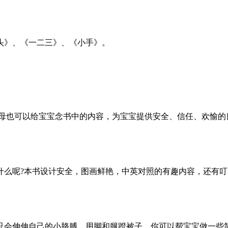
头》、《一二三》、《小手》。
父母也可以给宝宝念书中的内容，为宝宝提供安全、信任、欢愉的
什么呢?本书设计安全，图画鲜艳，中英对照的有趣内容，还有叮
会伸伸自己的小胳膊，用脚和腿蹬被子。你可以帮宝宝做一些简