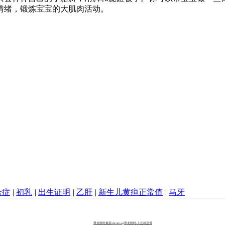
情绪，锻炼宝宝的大肌肉活动。
合症
|
初乳
|
出生证明
|
乙肝
|
新生儿黄疸正常值
|
马牙
尊龙凯时最新z6com-ag尊龙凯时-人生就是博