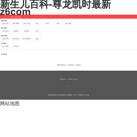
新生儿百科-尊龙凯时最新
z6com
百科
>
新生儿百科
新生儿护理
新生儿护理
新生儿睡眠
新生儿大便
胎记
早产儿
尿布
新生儿体检
新生儿喂养
新生儿喂养
母乳喂养
混合喂养
母乳
新生儿疾病
新生儿黄疸
新生儿疾病
新生儿破伤风
兔唇
办证/疫苗
新生儿疫苗
证件办理
生活服务
尊龙凯时最新z6com-ag尊龙凯时-人生就是博
尊龙凯时最新z6com-ag尊龙凯时-人生就是博
触屏版
尊龙凯时最新z6com-ag尊龙凯时-人生就是博
百科
亲子课堂
育儿问答
网站地图