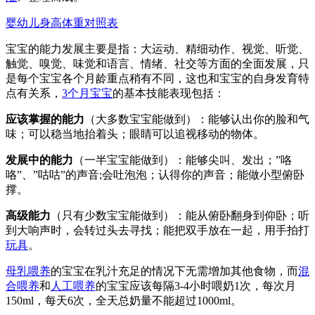
婴幼儿身高体重对照表
宝宝的能力发展主要是指：大运动、精细动作、视觉、听觉、
触觉、嗅觉、味觉和语言、情绪、社交等方面的全面发展，只
是每个宝宝各个月龄重点稍有不同，这也和宝宝的自身发育特
点有关系，
3个月宝宝
的基本技能表现包括：
应该掌握的能力
（大多数宝宝能做到）：能够认出你的脸和气
味；可以稳当地抬着头；眼睛可以追视移动的物体。
发展中的能力
（一半宝宝能做到）：能够尖叫、发出；”咯
咯”、”咕咕”的声音;会吐泡泡；认得你的声音；能做小型俯卧
撑。
高级能力
（只有少数宝宝能做到）：能从俯卧翻身到仰卧；听
到大响声时，会转过头去寻找；能把双手放在一起，用手拍打
玩具
。
母乳喂养
的宝宝在乳汁充足的情况下无需增加其他食物，而
混
合喂养
和
人工喂养
的宝宝应该每隔3-4小时喂奶1次，每次月
150ml，每天6次，全天总奶量不能超过1000ml。