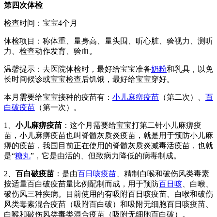
第四次体检
检查时间：宝宝4个月
体检项目：称体重、量身高、量头围、听心脏、验视力、测听
力、检查动作发育、验血。
温馨提示：去医院体检时，最好给宝宝准备
奶粉
和乳具，以免
长时间候诊或宝宝检查后饥饿，最好给宝宝穿好。
本月需要给宝宝接种的疫苗有：
小儿麻痹疫苗
（第二次）、
百
白破疫苗
（第一次）。
1、
小儿麻痹疫苗
：这个月需要给宝宝打第二针小儿麻痹疫
苗，小儿麻痹疫苗也叫脊髓灰质炎疫苗，就是用于预防小儿麻
痹的疫苗，我国目前正在使用的脊髓灰质炎减毒活疫苗，也就
是“
糖丸
”，它是由活的、但致病力降低的病毒制成。
2、
百白破疫苗
：是由
百日咳疫苗
、精制白喉和破伤风类毒素
按适量百白破疫苗量比例配制而成，用于预防
百日咳
、白喉、
破伤风三种疾病。目前使用的有吸附百日咳疫苗、白喉和破伤
风类毒素混合疫苗（吸附百白破）和吸附无细胞百日咳疫苗、
白喉和破伤风类毒类混合疫苗（吸附无细胞百白破）。