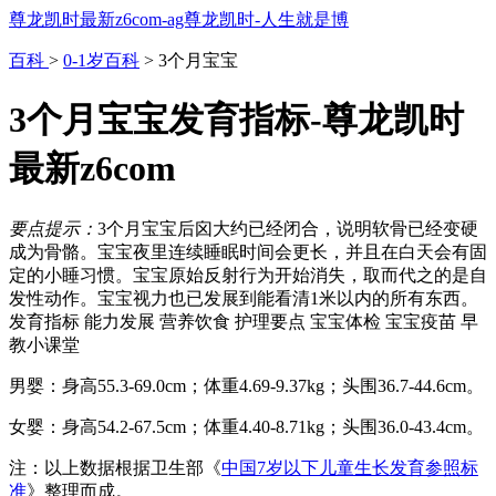
尊龙凯时最新z6com-ag尊龙凯时-人生就是博
百科
>
0-1岁百科
> 3个月宝宝
3个月宝宝发育指标-尊龙凯时
最新z6com
要点提示：
3个月宝宝后囟大约已经闭合，说明软骨已经变硬
成为骨骼。宝宝夜里连续睡眠时间会更长，并且在白天会有固
定的小睡习惯。宝宝原始反射行为开始消失，取而代之的是自
发性动作。宝宝视力也已发展到能看清1米以内的所有东西。
发育指标
能力发展
营养饮食
护理要点
宝宝体检
宝宝疫苗
早
教小课堂
男婴：身高55.3-69.0cm；体重4.69-9.37kg；头围36.7-44.6cm。
女婴：身高54.2-67.5cm；体重4.40-8.71kg；头围36.0-43.4cm。
注：以上数据根据卫生部《
中国7岁以下儿童生长发育参照标
准
》整理而成。