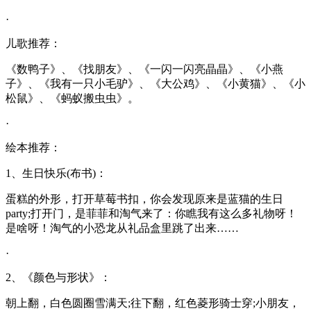
·
儿歌推荐：
《数鸭子》、《找朋友》、《一闪一闪亮晶晶》、《小燕
子》、《我有一只小毛驴》、《大公鸡》、《小黄猫》、《小
松鼠》、《蚂蚁搬虫虫》。
·
绘本推荐：
1、生日快乐(布书)：
蛋糕的外形，打开草莓书扣，你会发现原来是蓝猫的生日
party;打开门，是菲菲和淘气来了：你瞧我有这么多礼物呀！
是啥呀！淘气的小恐龙从礼品盒里跳了出来……
·
2、《颜色与形状》：
朝上翻，白色圆圈雪满天;往下翻，红色菱形骑士穿;小朋友，