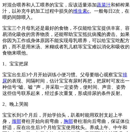
对混合喂养和人工喂养的宝宝，应该适量添加
蔬菜汁
和鲜榨果
汁，以补充牛奶加工过程中损失的
维生素c
。一般每日2次，在
喂奶间隙喂入。
宝宝三个月母乳还是最好的食物，不仅能给宝宝提供丰富、容
易消化吸收的营养物质，还能帮助宝宝抵抗病魇的袭击。如果
你因为工作或身体原因不能实现母乳喂养，可以给宝宝吃配方
奶，而不是用米汤、米糊或者乳儿糕等宝宝难以消化和吸收的
食物来喂他。
1、宝宝把尿
宝宝出生后3个月开始训练小便习惯。父母要细心观察宝宝
排
尿
的表现、间隔时间，估计宝宝有尿时再把，把尿时可发出一
种信号“嘘、嘘 ”声，并采取一定姿势，使时间、声音、姿势
这些信号联系起来，经过多次重复，形成排尿的条件反射。
2、晚上哭闹
宝宝长到3个月后，开始学抬头，趴着时能用双肘支起上半
身，
颈部
脊柱开始向前弯曲，
胸部
脊柱渐向后弯曲，保证体位
舒适，应在出生后3个月给宝宝使用枕头。养成上午、中午和