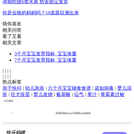
孕期吃错6类水果 危害胎宝发育
你是合格的妈妈吗？10道题目测出来
猜你喜欢
相关问答
看了又看
相关文章
3个月宝宝发育指标_宝宝体重
7个月宝宝发育指标_宝宝体重
|
|
|
|
|
|
|
|
热点标签
亲子快问
|
幼儿急疹
|
六个月宝宝辅食食谱
|
诺如病毒
|
婴儿湿
疹
|
狂犬疫苗
|
婴儿发烧
|
氨基酸
|
疝气
|
果汁
|
青霉素过敏
生活服务
尊龙凯时最新z6com-ag尊龙凯时-人生就是博
快乐妈咪