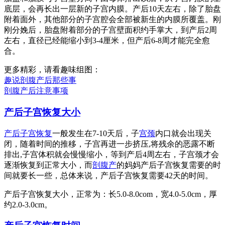
底层，会再长出一层新的子宫内膜。产后10天左右，除了胎盘
附着面外，其他部分的子宫腔会全部被新生的内膜所覆盖。刚
刚分娩后，胎盘附着部分的子宫壁面积约手掌大，到产后2周
左右，直径已经能缩小到3-4厘米，但产后6-8周才能完全愈
合。
更多精彩，请看趣味组图：
趣说剖腹产后那些事
剖腹产后注意事项
产后子宫恢复大小
产后子宫恢复
一般发生在7-10天后，子
宫颈
内口就会出现关
闭，随着时间的推移，子宫再进一步挤压,将残余的恶露不断
排出,子宫体积就会慢慢缩小，等到产后4周左右，子宫颈才会
逐渐恢复到正常大小，而
剖腹产
的妈妈产后子宫恢复需要的时
间就要长一些，总体来说，产后子宫恢复需要42天的时间。
产后子宫恢复大小，正常为：长5.0-8.0com，宽4.0-5.0cm，厚
约2.0-3.0cm。