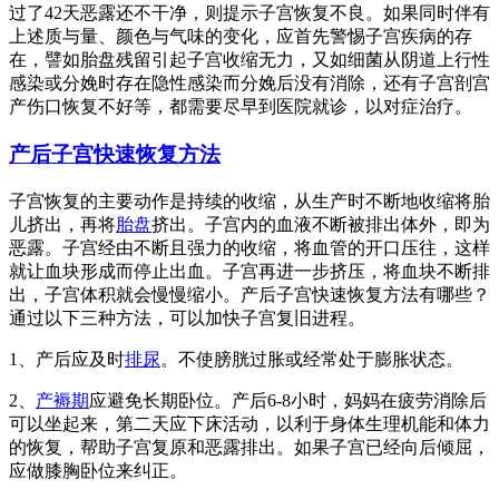
过了42天恶露还不干净，则提示子宫恢复不良。如果同时伴有
上述质与量、颜色与气味的变化，应首先警惕子宫疾病的存
在，譬如胎盘残留引起子宫收缩无力，又如细菌从阴道上行性
感染或分娩时存在隐性感染而分娩后没有消除，还有子宫剖宫
产伤口恢复不好等，都需要尽早到医院就诊，以对症治疗。
产后子宫快速恢复方法
子宫恢复的主要动作是持续的收缩，从生产时不断地收缩将胎
儿挤出，再将
胎盘
挤出。子宫内的血液不断被排出体外，即为
恶露。子宫经由不断且强力的收缩，将血管的开口压往，这样
就让血块形成而停止出血。子宫再进一步挤压，将血块不断排
出，子宫体积就会慢慢缩小。产后子宫快速恢复方法有哪些？
通过以下三种方法，可以加快子宫复旧进程。
1、产后应及时
排尿
。不使膀胱过胀或经常处于膨胀状态。
2、
产褥期
应避免长期卧位。产后6-8小时，妈妈在疲劳消除后
可以坐起来，第二天应下床活动，以利于身体生理机能和体力
的恢复，帮助子宫复原和恶露排出。如果子宫已经向后倾屈，
应做膝胸卧位来纠正。