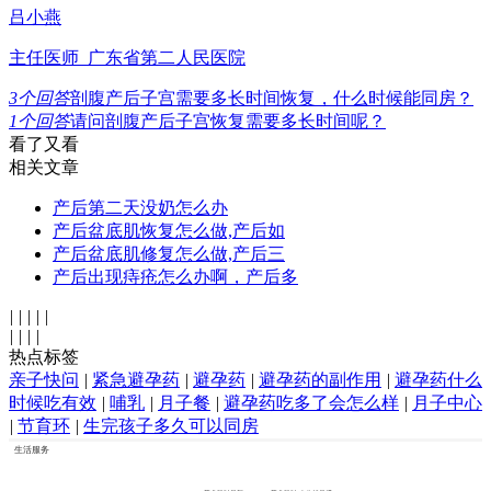
吕小燕
主任医师 广东省第二人民医院
3
个回答
剖腹产后子宫需要多长时间恢复，什么时候能同房？
1
个回答
请问剖腹产后子宫恢复需要多长时间呢？
看了又看
相关文章
产后第二天没奶怎么办
产后盆底肌恢复怎么做,产后如
产后盆底肌修复怎么做,产后三
产后出现痔疮怎么办啊，产后多
|
|
|
|
|
|
|
|
|
热点标签
亲子快问
|
紧急避孕药
|
避孕药
|
避孕药的副作用
|
避孕药什么
时候吃有效
|
哺乳
|
月子餐
|
避孕药吃多了会怎么样
|
月子中心
|
节育环
|
生完孩子多久可以同房
生活服务