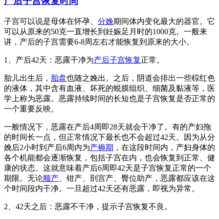
产后子宫恢复时间
子宫可以说是母体在怀孕、
分娩
期间体内变化最大的器官。它
可以从原来的50克一直增长到妊娠足月时的1000克。一般来
讲，产后的子宫需要6-8周左右才能恢复到原来的大小。
1、产后42天：恶露干净为
产后子宫恢复
正常。
胎儿出生后，
胎盘
也随之娩出。之后，阴道会排出一些棕红色
的液体，其中含有血液、坏死的蜕膜组织、细菌及黏液等，医
学上称为恶露。恶露持续时间的长短也是子宫恢复是否正常的
一个重要反映。
一般情况下，恶露在产后4周即28天就会干净了。有的产妇拖
的时间长一点，但正常情况下最长也不会超过42天。因为从分
娩后2小时到产后6周内为
产褥期
，在这段时间内，产妇身体的
各个机能都会逐渐恢复，包括子宫在内，也会恢复到正常、健
康的状态。这就意味着产后6周即42天是子宫恢复正常的一个
期限。无论
顺产
、钳产、剖宫产、臀位助产，恶露都应该在这
个时间段内干净。一旦超过42天还有恶露，即视为异常。
2、42天之后：恶露不干净，提示子宫恢复不良。