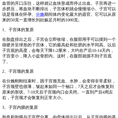
血管的开口压往，这样就让血块形成而停止出血。子宫再进一
步挤压，将血块不断排出，子宫体积就会慢慢缩小。子宫可以
说是母体在怀孕、
分娩
期间体内变化最大的器官。它可以从原
来的50克一直增长到妊娠足月时的1000克。
1、子宫体的复原
在胎盘排出之后，子宫会立即收缩，在腹部用手可以摸到一个
很硬并呈球形的子宫体，它的最高处和肚脐的水平同高。以后
子宫底的高度，会每天下降1-2厘米，大约在产后10-14天内，
子宫变小，降入小盆骨腔内。这时，在腹部就摸不到子宫底
了。
2、子宫颈的复原
在分娩刚刚结束时，因子宫颈充血、水肿，会变得非常柔软，
子宫颈壁也很薄，皱起来如同一个袖口，7天之后才会恢复到
原来的形状。7-10天后子宫颈内口会关闭。一直到产后4周左
右，子宫颈才会恢复到正常大小。
3、子宫内膜的复原
胎盘和胎膜与子宫壁分离，由母体排出以后，从子宫内膜的基