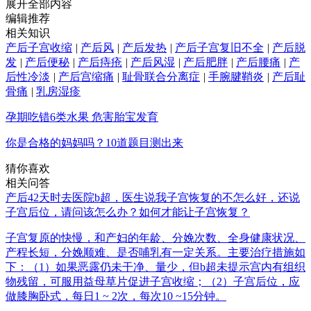
展开全部内容
编辑推荐
相关知识
产后子宫收缩
|
产后风
|
产后发热
|
产后子宫复旧不全
|
产后脱
发
|
产后便秘
|
产后痔疮
|
产后风湿
|
产后肥胖
|
产后腰痛
|
产
后性冷淡
|
产后宫缩痛
|
耻骨联合分离症
|
手腕腱鞘炎
|
产后耻
骨痛
|
乳房湿疹
孕期吃错6类水果 危害胎宝发育
你是合格的妈妈吗？10道题目测出来
猜你喜欢
相关问答
产后42天时去医院b超，医生说我子宫恢复的不怎么好，还说
子宫后位，请问该怎么办？如何才能让子宫恢复？
子宫复原的快慢，和产妇的年龄、分娩次数、全身健康状况、
产程长短，分娩顺难、是否哺乳有一定关系。主要治疗措施如
下：（1）如果恶露仍未干净、量少，但b超未提示宫内有组织
物残留，可服用益母草片促进子宫收缩；（2）子宫后位，应
做膝胸卧式，每日1 ~ 2次，每次10 ~15分钟。