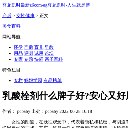
尊龙凯时最新z6com-ag尊龙凯时-人生就是博
产后
>
女性健康
> 正文
美食百科
网站导航
怀孕
产后
育儿
早教
用品
评测
试用
论坛
专家
专题
快问
亲子百科
特色栏目
专栏
妈妈学园
有品榜单
乳酸栓剂什么牌子好?安心又好用
作者： pcbaby
出处：pcbaby
2022-06-28 16:18
女性的阴道，在既往观念中，代表着隐私和私密，与阴道有
说出自己的症状。其实，这是一件不需要避讳的事情，正确看