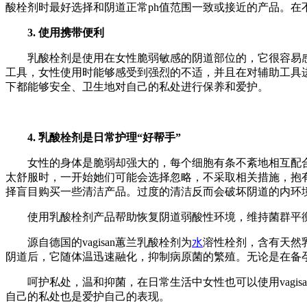
酸栓剂时最好选择和阴道正常ph值范围一致或接近的产品。在
3. 使用携带便利
乳酸栓剂是使用在女性脆弱敏感的阴道部位的，它很容易感受
工具，女性使用时能够感受到强烈的不适，并且在对辅助工具
下都能够安全、卫生地对自己的私处进行保养和爱护。
4. 乳酸栓剂是日常护理“好帮手”
女性的身体是脆弱却强大的，每个细胞有条不紊地相互配合
太舒服时，一开始她们可能会选择忽略，不采取相关措施，抱
择盲目购买一些清洁产品。过度的清洁反而会破坏阴道的内环
使用乳酸栓剂产品帮助恢复阴道弱酸性环境，维持菌群平衡
源自德国的vagisan蕙兰乳酸栓剂为
水
溶性栓剂，含有天然
阴道后，它随体温迅速融化，抑制病原菌的繁殖。无论是在备孕
呵护私处，温和抑菌，在日常生活中女性也可以使用vagisa
自己的私处也是爱护自己的表现。