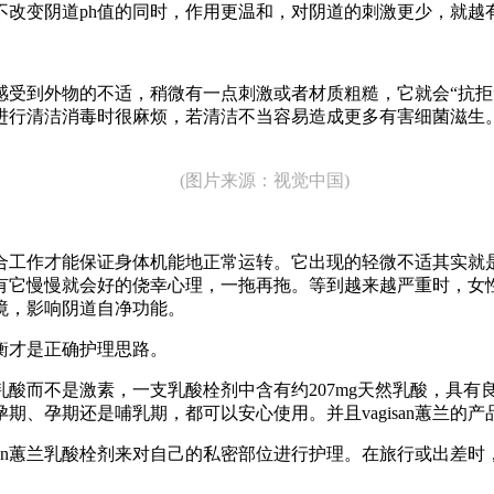
不改变阴道ph值的同时，作用更温和，对阴道的刺激更少，就越
到外物的不适，稍微有一点刺激或者材质粗糙，它就会“抗拒
进行清洁消毒时很麻烦，若清洁不当容易造成更多有害细菌滋生
(图片来源：视觉中国)
工作才能保证身体机能地正常运转。它出现的轻微不适其实就是
有它慢慢就会好的侥幸心理，一拖再拖。等到越来越严重时，女
境，影响阴道自净功能。
才是正确护理思路。
乳酸而不是激素，一支乳酸栓剂中含有约207mg天然乳酸，具
期、孕期还是哺乳期，都可以安心使用。并且vagisan蕙兰的
n蕙兰乳酸栓剂来对自己的私密部位进行护理。在旅行或出差时，也