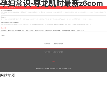
孕妇常识-尊龙凯时最新z6com
怀孕
>
孕妇常识
活性叶酸和普通叶酸的区别
同型半胱氨酸(hcy)是体内三种含硫氨基酸之一，是蛋氨酸循环和半胱氨酸代谢的重要中间产物。通俗来说，它是代谢产生的一种垃圾，在正常情况下，hcy在血液中的浓度较低。但是，当身体代谢能力异常时，hcy会在血液中不停积蓄，堵塞血管，从而
引发疾病
医维他叶酸
近年来，不少人在体检报告单上看到这样的字眼——同型半胱氨酸(hcy)。但大部分人对于hcy都比较陌生，并不知道hcy指标与孕妈们的妊娠结局息息相关。今天小编就给各位备孕和孕期的准妈妈妈来科普一下hcy的小知识。
孕妈出行选何种交通工具得？这样更安全！
孕期是幸福又痛苦的漫长过程，这漫长的十个月里，孕妈尤其是职业女性，每天都必须借助交通工具上下班。随着孕期的推移，妈妈的肚子也越来越大，移动变得困难。究竟孕妈出行适合哪种交通工具，原因是什么？
热点标签
怀孕初期症状
|
梦见自己怀孕
|
血压正常范围
|
胎动
|
怀孕一个月的症状
|
孕妇可以吃巧克力吗
|
人流后注意事项
|
胎动是什么感觉
|
人流后多久可以同房
|
药物流产
|
孕妇拉肚子怎么办
生活服务
尊龙凯时最新z6com-ag尊龙凯时-人生就是博
尊龙凯时最新z6com-ag尊龙凯时-人生就是博
触屏版
尊龙凯时最新z6com-ag尊龙凯时-人生就是博
论坛
百科
亲子课堂
育儿问答
网站地图