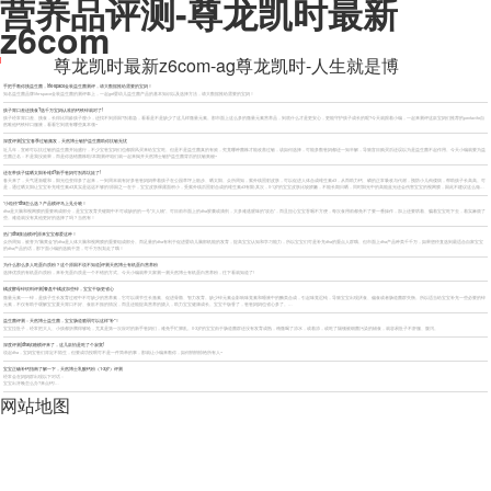
营养品评测-尊龙凯时最新
z6com
尊龙凯时最新z6com-ag尊龙凯时-人生就是博
用品
>
评测
>
营养品评测
手把手教你挑益生菌，life-space金装益生菌测评，请大数据推给需要的宝妈！
知名益生菌品牌life-space金装益生菌的测评奉上，一起get婴幼儿益生菌产品的基本知识以及选择方法，请大数据推给需要的宝妈！
孩子胃口差还挑食?选千万宝妈认准的钙铁锌就对了!
孩子经常胃口差、挑食，长得比同龄孩子瘦小，还找不到原因?别着急，看看是不是缺少了这几样微量元素。那市面上这么多的微量元素营养品，到底什么才是更安心，更能守护孩子成长的呢?今天就跟着小编，一起来测评这款宝妈们推荐的pentavite自
然唯他钙铁锌口服液，看看它到底有哪些真本领~
深度评测|宝宝春季过敏频发，天然博士敏护益生菌助你抗敏无忧
近几年，宣称可以抗过敏的益生菌开始盛行，不少宝爸宝妈们也都跟风买来给宝宝吃。但是不是益生菌真的有效，究竟哪种菌株才能改善过敏，该如何选择，可能多数爸妈都还一知半解，导致盲目购买后还误以为是益生菌不起作用。今天小编就要为益
生菌正名：不是我没效果，而是你选错菌株啦!本期测评咱们就一起来揭开天然博士敏护益生菌背后的抗敏奥秘~
还在带孩子猛晒太阳补维d?新手爸妈可别再坑娃了!
春天来了，天气逐渐暖和，阳光也变得多了起来，一到周末就有好多爸爸妈妈带着孩子在公园草坪上散步、晒太阳。众所周知，紫外线照射皮肤，可以促进人体合成维生素d3，从而助力钙、磷的正常吸收与代谢，预防小儿佝偻病，帮助孩子长高高。可
是，通过晒太阳让宝宝补充维生素d3其实是远远不够的!原因之一在于，宝宝皮肤裸露面积小，受紫外线后照射合成的维生素d3有限;其次，0-1岁的宝宝皮肤比较娇嫩，不能长期日晒，同时阳光中的高能蓝光还会伤害宝宝的视网膜，因此不建议这么做。
尤其是纯母乳喂养的宝宝，日常饮食比较单一，从食物来源中获取的维d也较少，所以一定要额外补充。
“小粒径”dha怎么选？产品横评马上见分晓！
dha是大脑和视网膜的重要构成部分，是宝宝发育关键期中不可或缺的的一号“大人物”。可目前市面上的dha胶囊或滴剂，大多难逃腥味的“攻击”，而且担心宝宝吞咽不方便，每次食用前都免不了要一番操作，加上还要哄着、骗着宝宝吃下去，着实麻烦了
些。难道就没有其他更好的选择了吗？当然有！
热门dha藻油横评|原来宝宝都爱这种！
众所周知，被誉为"脑黄金"的dha是人体大脑和视网膜的重要组成部分。而足量的dha有利于促进婴幼儿脑部机能的发育，提高宝宝认知和学习能力，所以宝宝们可是补充dha的重点人群哦。但市面上dha产品种类千千万，如果想径直选到最适合自家宝宝
的dha产品的话，那下面小编的选购干货，可千万别划走了哦！
为什么那么多人吃蛋白质粉？这个原因不说不知道|评测天然博士有机蛋白营养粉
选择优质的有机蛋白质粉，来补充蛋白质是一个不错的方式。今天小编就带大家测一测天然博士有机蛋白营养粉，往下看就知道了!
橘皮酵母锌饮料评测|餐盘中橘皮加些锌，宝宝干饭更省心
微量元素——锌，是孩子生长发育过程中不可缺少的营养素，它可以调节生长激素、促进骨骼、智力发育。缺少锌元素会影响味觉素和唾液中的酶类合成，引起味觉迟钝，导致宝宝出现厌食、偏食或者肠道菌群失衡。所以适当给宝宝补充一些必要的锌
元素，不仅有助于缓解宝宝夏天胃口不好、食欲不振的情况，而且还能提高营养的摄入，助力宝宝健康成长。宝宝干饭香了，爸爸妈妈也省心多了。
小编最近一直在留意一款锌产品——汤臣倍健天然博士“橘皮酵母锌”，这是膳食营养补充，属于食品类，不是药也不是保健品，对宝宝吸收来说更轻松，每天喝也不会有压力。下面就来给各位宝爸宝妈们看看它的测评表现吧！
益生菌评测：天然博士益生菌，宝宝肠道脆弱可以这样“补”！
宝宝拉肚子，经常把大人、小孩都折腾得够呛，尤其是第一次应对的新手爸妈们，难免手忙脚乱。0-3岁的宝宝由于肠道菌群还没有发育成熟，稍微喝了凉水，或着凉，或吃了隔顿被细菌污染的辅食，就容易肚子不舒服、腹泻。
深度评测|dha软糖横评来了，这几款怕是吃了个寂寞!
说起dha，宝妈宝爸们肯定不陌生，但要成功投喂可不是一件简单的事，那就让小编来教你，如何悄悄惊艳所有人~
宝宝正确补钙指南了解一下，天然博士乳酸钙粉（1-3岁）评测
经常会在妈妈群出现以下对话：
宝宝出牙晚怎么办?来点钙!
宝宝长得慢怎么办?来点钙!
网站地图
宝宝枕秃了怎么办?来点钙......
没有什么是补钙解决不了的，如果有，那就再多来点钙。
但事实真的是这样吗?宝宝的这些问题真的是缺钙引起的吗?我们的宝宝真的都这么缺钙吗?