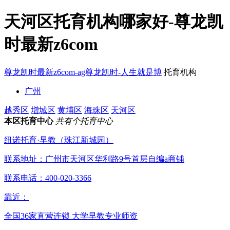
天河区托育机构哪家好-尊龙凯
时最新z6com
尊龙凯时最新z6com-ag尊龙凯时-人生就是博
托育机构
广州
越秀区
增城区
黄埔区
海珠区
天河区
本区托育中心
共有个托育中心
纽诺托育·早教（珠江新城园）
联系地址：
广州市天河区华利路9号首层自编a商铺
联系电话：
400-020-3366
靠近：
全国36家直营连锁
大学早教专业师资