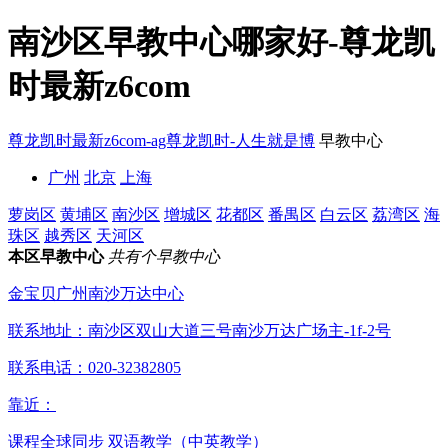
南沙区早教中心哪家好-尊龙凯
时最新z6com
尊龙凯时最新z6com-ag尊龙凯时-人生就是博
早教中心
广州
北京
上海
萝岗区
黄埔区
南沙区
增城区
花都区
番禺区
白云区
荔湾区
海
珠区
越秀区
天河区
本区早教中心
共有个早教中心
金宝贝广州南沙万达中心
联系地址：
南沙区双山大道三号南沙万达广场主-1f-2号
联系电话：
020-32382805
靠近：
课程全球同步
双语教学（中英教学）