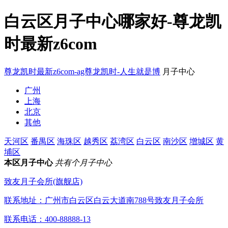
白云区月子中心哪家好-尊龙凯
时最新z6com
尊龙凯时最新z6com-ag尊龙凯时-人生就是博
月子中心
广州
上海
北京
其他
天河区
番禺区
海珠区
越秀区
荔湾区
白云区
南沙区
增城区
黄
埔区
本区月子中心
共有个月子中心
致友月子会所(旗舰店)
联系地址：
广州市白云区白云大道南788号致友月子会所
联系电话：
400-88888-13