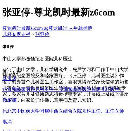
张亚停-尊龙凯时最新z6com
尊龙凯时最新z6com-ag尊龙凯时-人生就是博
儿科专家专栏
>
张亚停
张亚停
中山大学孙逸仙纪念医院儿科医生
毕业于中山大学，儿科学研究生，先后学习和工作于中山大学
其他专栏
孙逸仙纪念医院及和睦家医疗。《张亚停：儿科医生说》作
崔玉涛
者，创办首个儿科医生工作室，新浪微博深受家长信赖的奶爸
儿科医生，搜狐自媒体医生领袖，多家网站和app特邀讲座专
北京和睦家医院儿科主任，天津和睦家医院首席儿科医生。
家，多家育儿及健康杂志特邀撰稿专家，开展线上及线下讲座
张思莱
50多场，向家长们传播儿童疾病及育儿知识。
原北京中医药大学附属中西医结合医院儿科主任、主任医师
胡亮