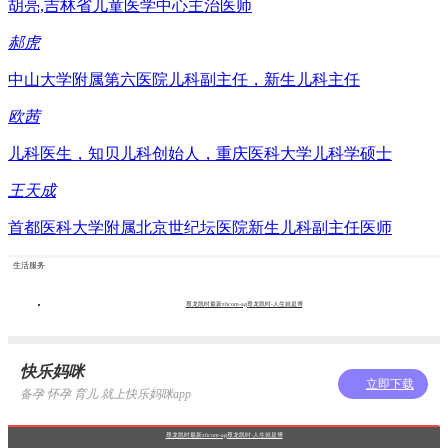
胡亮,吉林省儿童医学中心主治医师
郝虎
中山大学附属第六医院儿科副主任，新生儿科主任
欧茜
儿科医生，知贝儿科创始人，重庆医科大学儿科学硕士
王天成
首都医科大学附属北京世纪坛医院新生儿科副主任医师
生活服务
尊龙凯时最新z6com-ag尊龙凯时-人生就是博
快乐妈咪
立即下载
备孕 怀孕 育儿 就上快乐妈咪app
尊龙凯时最新z6com-ag尊龙凯时-人生就是博