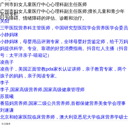
广州市妇女儿童医疗中心心理科副主任医师
广州市妇女儿童医疗中心心理科副主任医师;擅长儿童和青少年
其他专栏
行为障碍、情绪障碍的评估、诊断和治疗。
关阳
三甲医院营养科主管医师，中国研究型医院学会营养医学会委员
小静妈咪
小静妈咪，母婴用品评测专家，全球母婴好货鉴定师，给千万妈
妈提供科学、专业、靠谱的好货消费指南。抖音红人主播（抖音
号：太平洋亲子-嘻箱记）
凌燕子
凌燕子，美国正面管教pda家长认证讲师，亲子教育专家，两个
孩子的妈妈，亲子阅读专家。
李子
李子,国家高级营养师,国家高级健康管理师
苏晨曦
番茄妈营养师,国家二级公共营养师,首都保健营养美食学会理事
刘遂谦
北京和睦家医院临床营养师，澳大利亚悉尼大学临床营养学硕士
生活服务