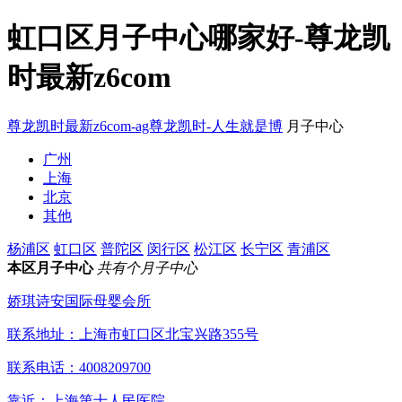
虹口区月子中心哪家好-尊龙凯
时最新z6com
尊龙凯时最新z6com-ag尊龙凯时-人生就是博
月子中心
广州
上海
北京
其他
杨浦区
虹口区
普陀区
闵行区
松江区
长宁区
青浦区
本区月子中心
共有个月子中心
娇琪诗安国际母婴会所
联系地址：
上海市虹口区北宝兴路355号
联系电话：
4008209700
靠近：上海第十人民医院