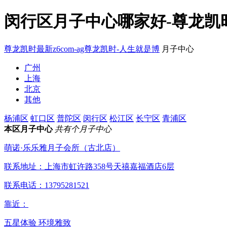
闵行区月子中心哪家好-尊龙凯时
尊龙凯时最新z6com-ag尊龙凯时-人生就是博
月子中心
广州
上海
北京
其他
杨浦区
虹口区
普陀区
闵行区
松江区
长宁区
青浦区
本区月子中心
共有个月子中心
萌诺·乐乐雅月子会所（古北店）
联系地址：
上海市虹许路358号天禧嘉福酒店6层
联系电话：
13795281521
靠近：
五星体验
环境雅致