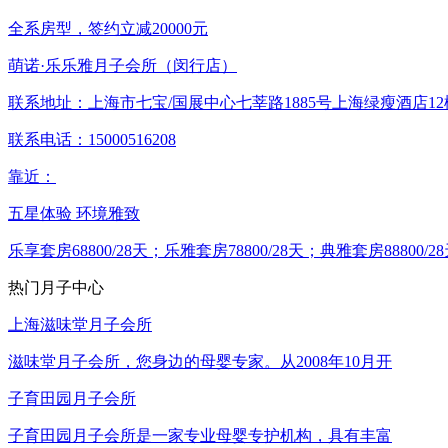
全系房型，签约立减20000元
萌诺·乐乐雅月子会所（闵行店）
联系地址：
上海市七宝/国展中心七莘路1885号上海绿瘦酒店12
联系电话：
15000516208
靠近：
五星体验
环境雅致
乐享套房68800/28天；乐雅套房78800/28天；典雅套房88800/2
热门月子中心
上海滋味堂月子会所
滋味堂月子会所，您身边的母婴专家。从2008年10月开
子育田园月子会所
子育田园月子会所是一家专业母婴专护机构，具有丰富