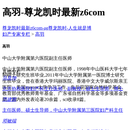
高羽-尊龙凯时最新z6com
尊龙凯时最新z6com-ag尊龙凯时-人生就是博
妇产专家专栏
>
高羽
高羽
中山大学附属第六医院副主任医师
中山大学附属第六医院副主任医师，1998年中山医科大学七年
其他专栏
制硕士研究生班毕业,2011年中山大学附属第一医院博士研究
马良坤
生班毕业，曾在香港大学玛丽医院、香港中文大学威尔斯亲王
医院、美国mercer大学学习工作。先后获国家自然科学基金、
北京协和医院妇产科主任医师，副教授，硕士生导师，博士
教育部优秀教师青年基金、广东省自然科学基金等多项基金资
范建辉
助。国内外发表论著20余篇，sci收录8篇。
主任医师、硕士生导师，中山大学附属第三医院妇产科主任
邓敏端