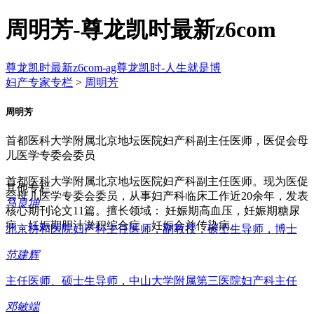
周明芳-尊龙凯时最新z6com
尊龙凯时最新z6com-ag尊龙凯时-人生就是博
妇产专家专栏
>
周明芳
周明芳
首都医科大学附属北京地坛医院妇产科副主任医师，医促会母
儿医学专委会委员
首都医科大学附属北京地坛医院妇产科副主任医师。现为医促
其他专栏
会母儿医学专委会委员，从事妇产科临床工作近20余年，发表
马良坤
核心期刊论文11篇。擅长领域： 妊娠期高血压，妊娠期糖尿
病，妊娠期胆汁淤积综合症，妊娠合并传染病。
北京协和医院妇产科主任医师，副教授，硕士生导师，博士
范建辉
主任医师、硕士生导师，中山大学附属第三医院妇产科主任
邓敏端