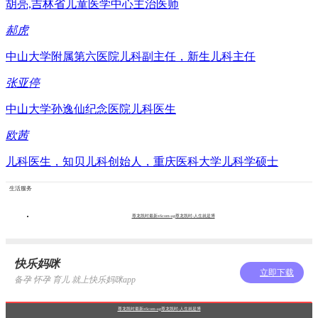
胡亮,吉林省儿童医学中心主治医师
郝虎
中山大学附属第六医院儿科副主任，新生儿科主任
张亚停
中山大学孙逸仙纪念医院儿科医生
欧茜
儿科医生，知贝儿科创始人，重庆医科大学儿科学硕士
生活服务
尊龙凯时最新z6com-ag尊龙凯时-人生就是博
快乐妈咪
立即下载
备孕 怀孕 育儿 就上快乐妈咪app
尊龙凯时最新z6com-ag尊龙凯时-人生就是博