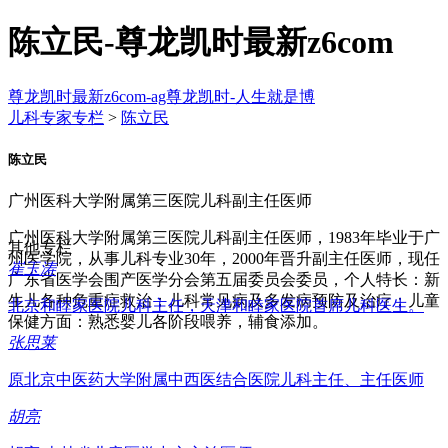
陈立民-尊龙凯时最新z6com
尊龙凯时最新z6com-ag尊龙凯时-人生就是博
儿科专家专栏
>
陈立民
陈立民
广州医科大学附属第三医院儿科副主任医师
广州医科大学附属第三医院儿科副主任医师，1983年毕业于广
其他专栏
州医学院，从事儿科专业30年，2000年晋升副主任医师，现任
崔玉涛
广东省医学会围产医学分会第五届委员会委员，个人特长：新
生儿各种危重症救治；儿科常见病及多发病预防及治疗；儿童
北京和睦家医院儿科主任，天津和睦家医院首席儿科医生。
保健方面：熟悉婴儿各阶段喂养，辅食添加。
张思莱
原北京中医药大学附属中西医结合医院儿科主任、主任医师
胡亮