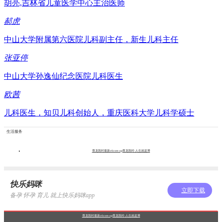
胡亮,吉林省儿童医学中心主治医师
郝虎
中山大学附属第六医院儿科副主任，新生儿科主任
张亚停
中山大学孙逸仙纪念医院儿科医生
欧茜
儿科医生，知贝儿科创始人，重庆医科大学儿科学硕士
生活服务
尊龙凯时最新z6com-ag尊龙凯时-人生就是博
快乐妈咪
立即下载
备孕 怀孕 育儿 就上快乐妈咪app
尊龙凯时最新z6com-ag尊龙凯时-人生就是博