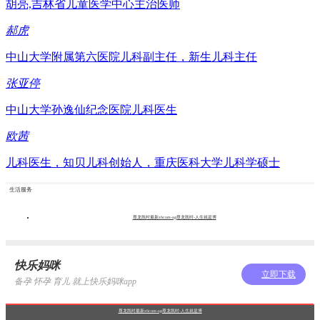
胡亮,吉林省儿童医学中心主治医师
郝虎
中山大学附属第六医院儿科副主任，新生儿科主任
张亚停
中山大学孙逸仙纪念医院儿科医生
欧茜
儿科医生，知贝儿科创始人，重庆医科大学儿科学硕士
生活服务
尊龙凯时最新z6com-ag尊龙凯时-人生就是博
快乐妈咪
立即下载
备孕 怀孕 育儿 就上快乐妈咪app
尊龙凯时最新z6com-ag尊龙凯时-人生就是博