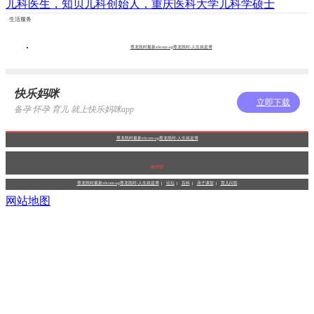
儿科医生，知贝儿科创始人，重庆医科大学儿科学硕士
生活服务
尊龙凯时最新z6com-ag尊龙凯时-人生就是博
快乐妈咪
立即下载
备孕 怀孕 育儿 就上快乐妈咪app
尊龙凯时最新z6com-ag尊龙凯时-人生就是博
触屏版
尊龙凯时最新z6com-ag尊龙凯时-人生就是博
论坛
百科
亲子课堂
育儿问答
网站地图