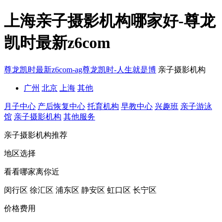
上海亲子摄影机构哪家好-尊龙
凯时最新z6com
尊龙凯时最新z6com-ag尊龙凯时-人生就是博
亲子摄影机构
广州
北京
上海
其他
月子中心
产后恢复中心
托育机构
早教中心
兴趣班
亲子游泳
馆
亲子摄影机构
其他服务
亲子摄影机构推荐
地区选择
看看哪家离你近
闵行区
徐汇区
浦东区
静安区
虹口区
长宁区
价格费用